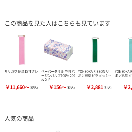
この商品を見た人はこちらも見ています
ササガワ 記章 四寸タレ
ペーパータオル 中判 バ
YONEOKA RIBBON リ
YONEOKA 
ージンパルプ100％ 200
ボン記章 ビラ bira-1…
ボン記章 ビラ
枚入 P…
￥11,660～
￥156～
￥2,881
￥2,
（税込）
（税込）
（税込）
人気の商品