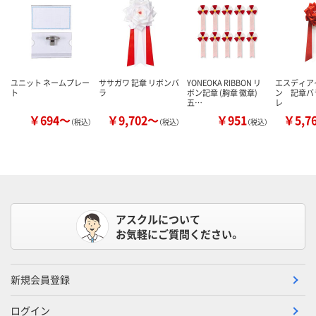
ユニット ネームプレー
ササガワ 記章 リボンバ
YONEOKA RIBBON リ
エスディア
ト
ラ
ボン記章 (胸章 徽章)
ン 記章バ
五…
レ
￥694～
￥9,702～
￥951
￥5,7
（税込）
（税込）
（税込）
アスクルについて
お気軽にご質問ください。
新規会員登録
ログイン