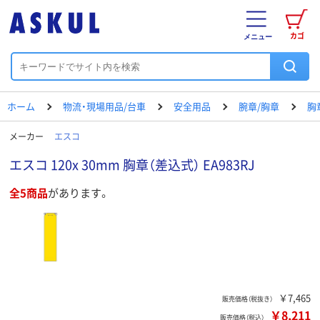
カゴ
メニュー
ホーム
物流・現場用品/台車
安全用品
腕章/胸章
胸
メーカー
エスコ
エスコ 120x 30mm 胸章（差込式） EA983RJ
全5商品
があります。
￥7,465
販売価格（税抜き）
￥8,211
販売価格（税込）