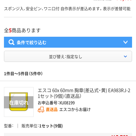
スポンジ入、安全ピン、ワニ口付 自作表示が差込めます。表示が差替可能
全
5
商品あります
条件で絞り込む
並び替え：指定なし
1件目～5件目（5件中）
エスコ 60x 60mm 胸章(差込式・黄) EA983RJ-2
1セット(9個)（直送品）
お申込番号：XU08199
直送品
エスコからお届け
型番
販売単位
1セット(9個)