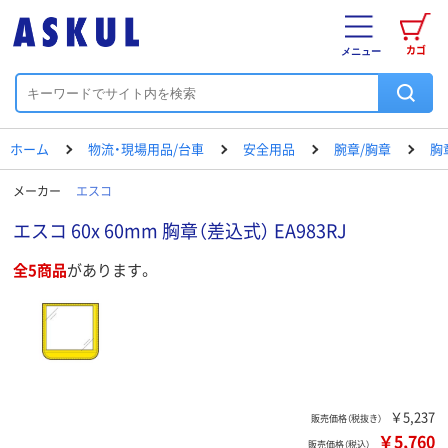
カゴ
メニュー
ホーム
物流・現場用品/台車
安全用品
腕章/胸章
胸
メーカー
エスコ
エスコ 60x 60mm 胸章（差込式） EA983RJ
全5商品
があります。
￥5,237
販売価格（税抜き）
￥5,760
販売価格（税込）