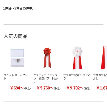
1件目～5件目（5件中）
人気の商品
ユニット ネームプレー
エスディアイジャパ
ササガワ 記章 リボンバ
ササガワ 記
ト
ン 記章バラ 3枚タ
ラ
ル付
レ
￥694～
￥5,760～
￥9,702～
￥1,6
（税込）
（税込）
（税込）