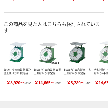
この商品を見た人はこちらも検討されていま
す
【はかり】大和製衡 普及
【はかり】大和製衡 大型
【はかり】大和製衡 中型
大和製衡 
型上皿はかり 検定品
上皿はかり 検定品
上皿はかり 検定品
はかり（平皿
￥8,920～
￥14,665～
￥8,280～
￥14,6
（税込）
（税込）
（税込）