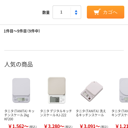
数量
カゴへ
1件目～9件目（9件中）
人気の商品
タニタ（TANITA） キッ
タニタ デジタルキッチ
タニタ（TANITA） 洗え
タニタ（TAN
チンスケール 2kg
ンスケール KJ-222
るキッチンスケール
キングスケ
KF200
￥1,562～
￥3,280～
￥3,091～
￥1,2
（税込）
（税込）
（税込）