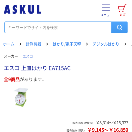
カゴ
メニュー
ホーム
計測機器
はかり/電子天秤
デジタルはかり
メーカー
エスコ
エスコ 上皿はかり EA715AC
全9商品
があります。
￥8,314～￥15,327
販売価格（税抜き）
￥9,145
～
￥16,859
販売価格（税込）