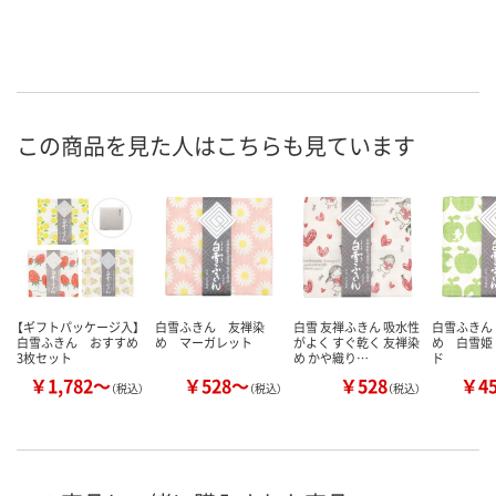
この商品を見た人はこちらも見ています
【ギフトパッケージ入】
白雪ふきん 友禅染
白雪 友禅ふきん 吸水性
白雪ふきん
白雪ふきん おすすめ
め マーガレット
がよく すぐ乾く 友禅染
め 白雪姫
3枚セット
め かや織り…
ド
￥1,782～
￥528～
￥528
￥4
（税込）
（税込）
（税込）