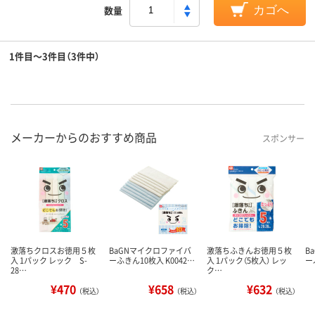
数量
カゴへ
1件目～3件目（3件中）
メーカーからのおすすめ商品
スポンサー
激落ちクロスお徳用５枚
BaGNマイクロファイバ
激落ちふきんお徳用５枚
B
入 1パック レック S-
ーふきん10枚入 K0042…
入 1パック（5枚入） レッ
ー
28…
ク…
¥470
¥658
¥632
（税込）
（税込）
（税込）