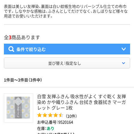
表面は美しい友禅染、裏面は白い蚊帳生地のリバーシブル仕立ての布巾
です。しなやかな感触は、ふきんとしてだけでなく、おしぼりなど様々な
用途でお使いいただけます。
全
3
商品あります
条件で絞り込む
並び替え：指定なし
1件目～3件目（3件中）
白雪 友禅ふきん 吸水性がよく すぐ乾く 友禅
染め かや織りふきん 台拭き 食器拭き マーガ
レット グレー 1枚
（10件）
お申込番号：9520164
在庫：
あり