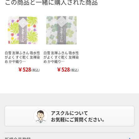
この商品と一緒に購入された商品
白雪 友禅ふきん 吸水性
白雪 友禅ふきん 吸水性
がよく すぐ乾く 友禅染
がよく すぐ乾く 友禅染
め かや織り…
め かや織り…
￥528
￥528
（税込）
（税込）
アスクルについて
お気軽にご質問ください。