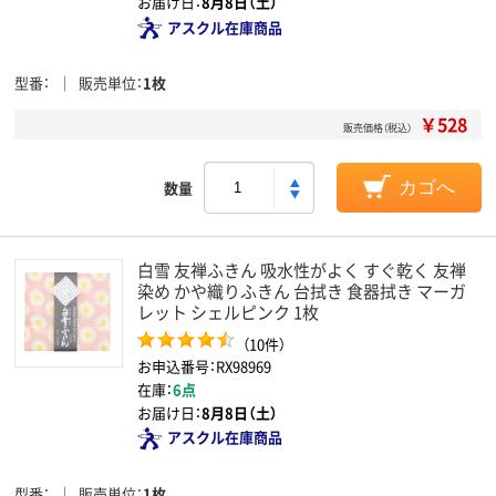
お届け日：
8月8日（土）
アスクル在庫商品
型番
販売単位
1枚
￥528
販売価格（税込）
数量
カゴへ
白雪 友禅ふきん 吸水性がよく すぐ乾く 友禅
染め かや織りふきん 台拭き 食器拭き マーガ
レット シェルピンク 1枚
（10件）
お申込番号：RX98969
在庫：
6点
お届け日：
8月8日（土）
アスクル在庫商品
型番
販売単位
1枚