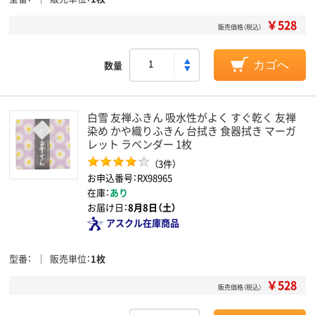
￥528
販売価格（税込）
数量
カゴへ
白雪 友禅ふきん 吸水性がよく すぐ乾く 友禅
染め かや織りふきん 台拭き 食器拭き マーガ
レット ラベンダー 1枚
（3件）
お申込番号：RX98965
在庫：
あり
お届け日：
8月8日（土）
アスクル在庫商品
型番
販売単位
1枚
￥528
販売価格（税込）