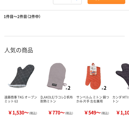
1件目～2件目（2件中）
人気の商品
遠藤商事 TKG オーブン
【LAKOLE/ラコレ】 帆布
サンベルム ミトン 鍋つ
カンダ MT
ミット 63
耐熱ミトン
かみ 片手 左右兼用
トン
￥1,530～
￥770～
￥549～
￥1,1
（税込）
（税込）
（税込）