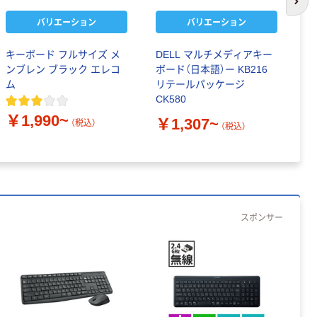
次の
バリエーション
バリエーション
キーボード フルサイズ メ
DELL マルチメディアキー
D
ンブレン ブラック エレコ
ボード（日本語）ー KB216
ボ
ム
リテールパッケージ
ラ
CK580
C
￥1,990~
￥1,307~
￥
（税込）
（税込）
スポンサー