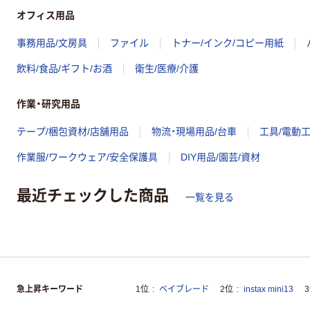
オフィス用品
事務用品/文房具
ファイル
トナー/インク/コピー用紙
飲料/食品/ギフト/お酒
衛生/医療/介護
作業・研究用品
テープ/梱包資材/店舗用品
物流・現場用品/台車
工具/電動
作業服/ワークウェア/安全保護具
DIY用品/園芸/資材
最近チェックした商品
一覧を見る
急上昇キーワード
1位
ベイブレード
2位
instax mini13