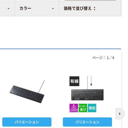
比較表に追加
カラー
価格で並び替え
ページ：
1
／
4
次の
バリエーション
バリエーション