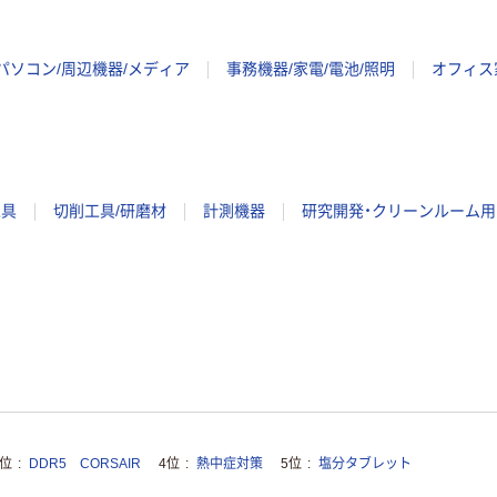
パソコン/周辺機器/メディア
事務機器/家電/電池/照明
オフィス
工具
切削工具/研磨材
計測機器
研究開発・クリーンルーム用
3位
DDR5 CORSAIR
4位
熱中症対策
5位
塩分タブレット