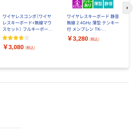
次の
ワイヤレスコンボ（ワイヤ
ワイヤレスキーボード 静音
レスキーボード+無線マウ
無線 2.4GHz 薄型 テンキー
ロ
スセット） フルキーボード/
付 メンブレン TK-
線
メンブレン式/日本語108キ
QT30DMBK エレコム 1個
￥3,280
計
（税込）
ー MK235 ロジクール
式
￥3,080
（税込）
証
￥