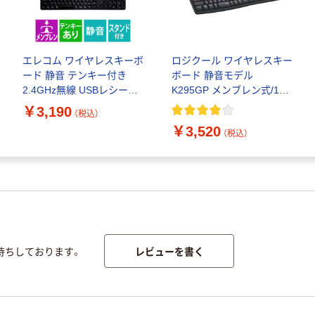
エレコム ワイヤレスキーボ
ロジクール ワイヤレスキー
ード 静音 テンキー付き
ボード 静音モデル
2.4GHz無線 USBレシーバ
K295GP メンブレン式/108
ー TK-QT11FDMABK 1個
キー日本語/耐水設計/ 1個
￥3,190
（税込）
Logicool
￥3,520
（税込）
レビューを書く
待ちしております。