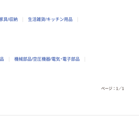
家具/収納
生活雑貨/キッチン用品
品
機械部品/空圧機器/電気・電子部品
ページ：
1
／
1