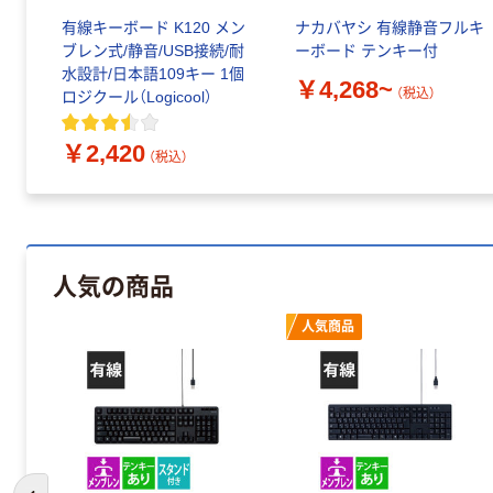
有線キーボード K120 メン
ナカバヤシ 有線静音フルキ
ブレン式/静音/USB接続/耐
ーボード テンキー付
水設計/日本語109キー 1個
￥4,268~
（税込）
ロジクール（Logicool）
￥2,420
（税込）
人気の商品
人気商品