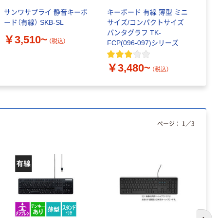
サンワサプライ 静音キーボ
キーボード 有線 薄型 ミニ
ロ
ード（有線） SKB-SL
サイズ/コンパクトサイズ
線
パンタグラフ TK-
計
￥3,510~
（税込）
FCP(096-097)シリーズ エ
式
レコム
証
￥3,480~
￥
（税込）
ページ：
1
／
3