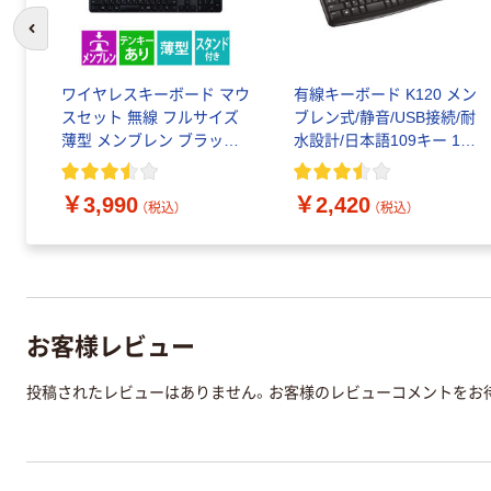
前のスライドへ
無
ン
ワイヤレスキーボード マウ
有線キーボード K120 メン
シー
スセット 無線 フルサイズ
ブレン式/静音/USB接続/耐
ス接
薄型 メンブレン ブラック
水設計/日本語109キー 1個
TK-FDM110MBK エレコム
ロジクール（Logicool）
1個
￥3,990
￥2,420
（税込）
（税込）
お客様レビュー
投稿されたレビューはありません。お客様のレビューコメントをお