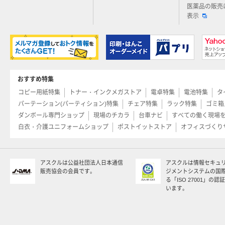
医薬品の販売
表示
おすすめ特集
コピー用紙特集
トナー・インクメガストア
電卓特集
電池特集
タ
パーテーション(パーティション)特集
チェア特集
ラック特集
ゴミ箱
ダンボール専門ショップ
現場のチカラ
台車ナビ
すべての働く現場
白衣・介護ユニフォームショップ
ポストイットストア
オフィスづくり
アスクルは公益社団法人日本通信
アスクルは情報セキュ
販売協会の会員です。
ジメントシステムの国
る「ISO 27001」の
います。