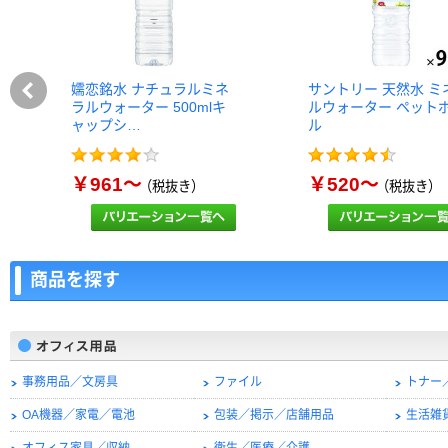
嬬恋銘水 ナチュラルミネ
サントリー 天然水 ミ
ラルウォーター 500mlキ
ルウォーター ペット
ャップシ…
ル
￥961～
￥520～
（税抜き）
（税抜き）
商品を探す
事務用品／文房具
ファイル
トナー
OA機器／家電／電池
包装／掲示／店舗用品
生活雑