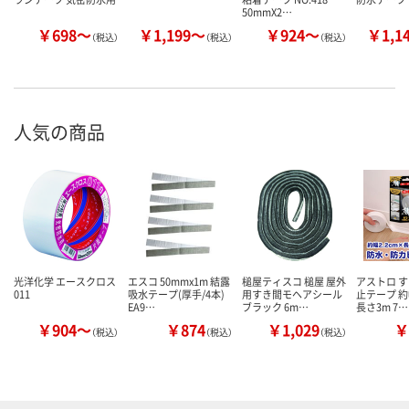
50mmX2…
￥698～
￥1,199～
￥924～
￥1,1
（税込）
（税込）
（税込）
人気の商品
光洋化学 エースクロス
エスコ 50mmx1m 結露
槌屋ティスコ 槌屋 屋外
アストロ 
011
吸水テープ(厚手/4本)
用すき間モヘアシール
止テープ 約
EA9…
ブラック 6m…
長さ3m 7…
￥904～
￥874
￥1,029
￥
（税込）
（税込）
（税込）