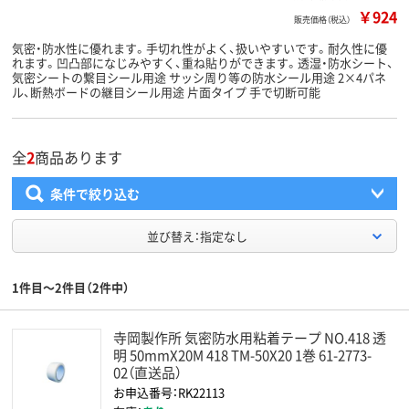
￥924
販売価格（税込）
気密・防水性に優れます。手切れ性がよく、扱いやすいです。耐久性に優
れます。凹凸部になじみやすく、重ね貼りができます。透湿・防水シート、
気密シートの繋目シール用途 サッシ周り等の防水シール用途 2×4パネ
ル、断熱ボードの継目シール用途 片面タイプ 手で切断可能
全
2
商品あります
条件で絞り込む
並び替え：指定なし
1件目～2件目（2件中）
寺岡製作所 気密防水用粘着テープ NO.418 透
明 50mmX20M 418 TM-50X20 1巻 61-2773-
02（直送品）
お申込番号：RK22113