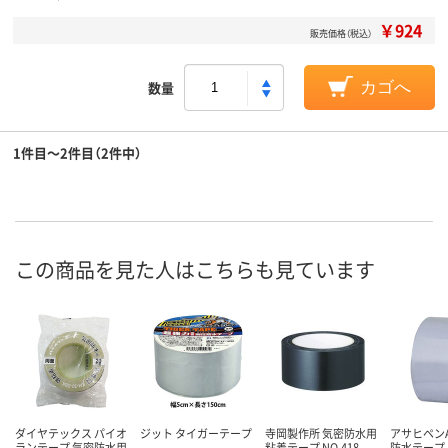
￥924
販売価格（税込）
数量
カゴへ
1件目～2件目（2件中）
この商品を見た人はこちらも見ています
ダイヤテックス パイオ
ジット タイガーテープ
寺岡製作所 気密防水用
アサヒペンAP
ランテープ 気密防水用
粘着テープ NO.418
防水テープ