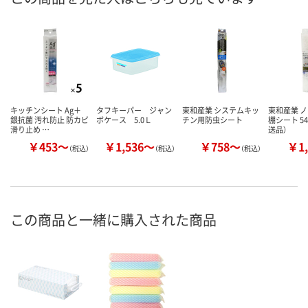
キッチンシート Ag＋
タフキーパー ジャン
東和産業 システムキッ
東和産業 
銀抗菌 汚れ防止 防カビ
ボケース 5.0Ｌ
チン用防虫シート
棚シート 54
滑り止め …
送品）
￥453～
￥1,536～
￥758～
￥1,
（税込）
（税込）
（税込）
この商品と一緒に購入された商品