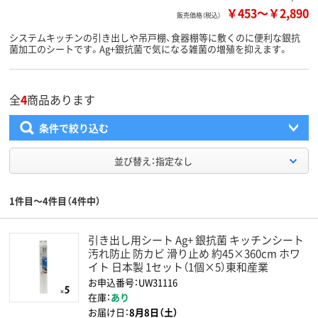
￥453
～
￥2,890
販売価格（税込）
システムキッチンの引き出しや吊戸棚、食器棚等に敷くのに便利な銀抗
菌加工のシートです。Ag+銀抗菌で気になる雑菌の増殖を抑えます。
全
4
商品あります
条件で絞り込む
並び替え：指定なし
1件目～4件目（4件中）
引き出し用シート Ag+ 銀抗菌 キッチンシート
汚れ防止 防カビ 滑り止め 約45×360cm ホワ
イト 日本製 1セット（1個×5）東和産業
お申込番号：UW31116
在庫：
あり
お届け日：
8月8日（土）