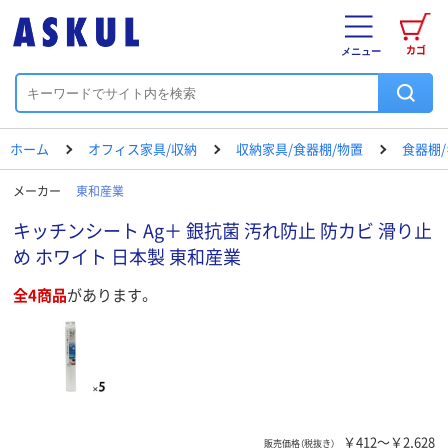
カゴ
メニュー
ホーム
オフィス家具/収納
収納家具/食器棚/物置
食器棚
メーカー
東和産業
キッチンシート Ag＋ 銀抗菌 汚れ防止 防カビ 滑り止
め ホワイト 日本製 東和産業
全4商品
があります。
￥412～￥2,628
販売価格（税抜き）