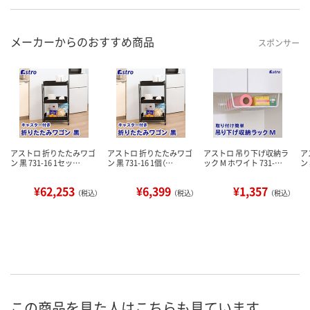
メーカーからのおすすめ商品
スポンサー
アストロ 折りたたみワゴ
アストロ 折りたたみワゴ
アストロ 吊り下げ収納ラ
ア
ン 黒 731-16 1セッ…
ン 黒 731-16 1個（…
ック M ホワイト 731-…
ン 
¥62,253
¥6,399
¥1,357
（税込）
（税込）
（税込）
この商品を見た人はこちらも見ています