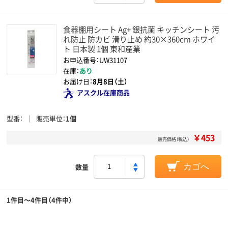
食器棚用シート Ag+ 銀抗菌 キッチンシート 汚
れ防止 防カビ 滑り止め 約30×360cm ホワイ
ト 日本製 1個 東和産業
お申込番号：UW31107
在庫：
あり
お届け日：
8月8日（土）
アスクル在庫商品
型番
販売単位
1個
￥453
販売価格（税込）
数量
カゴへ
1件目～4件目（4件中）