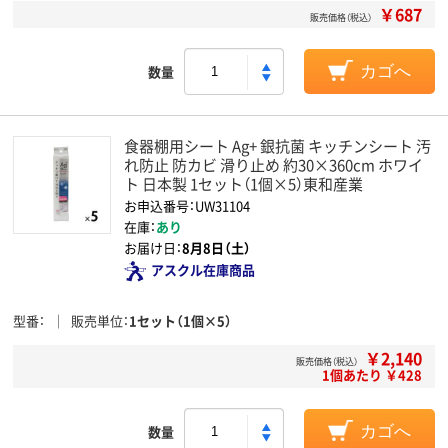
￥687
販売価格（税込）
数量
カゴへ
食器棚用シート Ag+ 銀抗菌 キッチンシート 汚
れ防止 防カビ 滑り止め 約30×360cm ホワイ
ト 日本製 1セット（1個×5）東和産業
お申込番号：UW31104
在庫：
あり
お届け日：
8月8日（土）
アスクル在庫商品
型番
販売単位
1セット（1個×5）
￥2,140
販売価格（税込）
1個あたり ￥428
数量
カゴへ