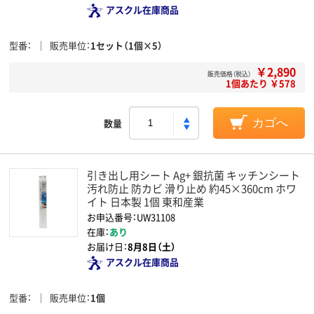
アスクル在庫商品
型番
販売単位
1セット（1個×5）
￥2,890
販売価格（税込）
1個あたり ￥578
数量
カゴへ
引き出し用シート Ag+ 銀抗菌 キッチンシート
汚れ防止 防カビ 滑り止め 約45×360cm ホワ
イト 日本製 1個 東和産業
お申込番号：UW31108
在庫：
あり
お届け日：
8月8日（土）
アスクル在庫商品
型番
販売単位
1個