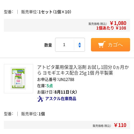
型番
販売単位
1セット（1個×10）
￥1,080
販売価格（税込）
1個あたり ￥108
数量
カゴへ
アトピタ薬用保湿入浴剤 お試し1回分 0ヵ月か
ら ヨモギエキス配合 25g 1個 丹平製薬
お申込番号：UN12788
在庫：
5点
お届け日：
8月11日（火）
アスクル在庫商品
型番
販売単位
1個
￥110
販売価格（税込）