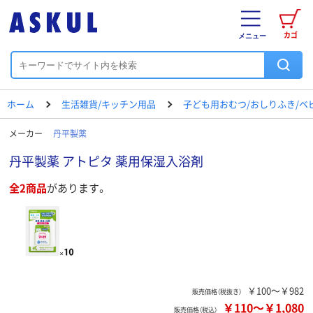
カゴ
メニュー
ホーム
生活雑貨/キッチン用品
子ども用おむつ/おしりふき/ベ
メーカー
丹平製薬
丹平製薬 アトピタ 薬用保湿入浴剤
全2商品
があります。
￥100～￥982
販売価格（税抜き）
￥110
～
￥1,080
販売価格（税込）