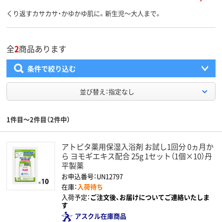
くり返すカサカサ・かゆかゆ肌に。新生児～大人まで。
全
2
商品あります
条件で絞り込む
並び替え：指定なし
1件目～2件目（2件中）
アトピタ薬用保湿入浴剤 お試し1回分 0ヵ月か
ら ヨモギエキス配合 25g 1セット（1個×10）丹
平製薬
お申込番号：UN12797
在庫：
入荷待ち
入荷予定：
ご注文後、お届けについてご連絡いたしま
す
アスクル在庫商品