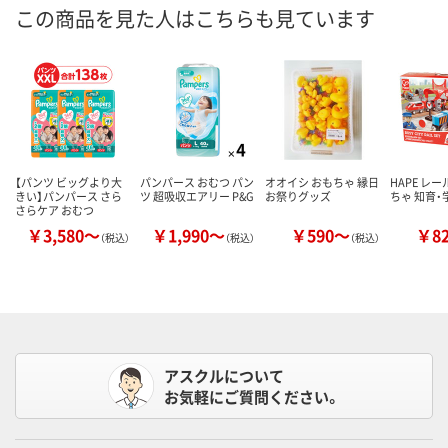
この商品を見た人はこちらも見ています
【パンツ ビッグより大
パンパース おむつ パン
オオイシ おもちゃ 縁日
HAPE レ
きい】パンパース さら
ツ 超吸収エアリー P&G
お祭りグッズ
ちゃ 知育・
さらケア おむつ
￥3,580～
￥1,990～
￥590～
￥8
（税込）
（税込）
（税込）
アスクルについて
お気軽にご質問ください。