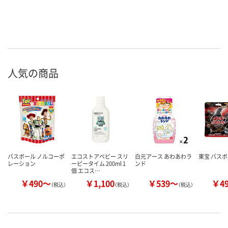
人気の商品
バスボール ノルコーポ
エコストアベビー スリ
白元アース あわあわラ
東宝 バス
レーション
ーピータイム 200ml 1
ンド
個 エコス…
￥490～
￥1,100
￥539～
￥4
（税込）
（税込）
（税込）