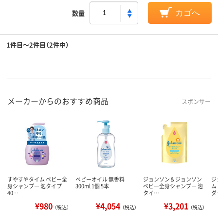
数量
カゴへ
1件目～2件目（2件中）
メーカーからのおすすめ商品
スポンサー
すやすやタイム ベビー全
ベビーオイル 無香料
ジョンソン＆ジョンソン
ジ
身シャンプー 泡タイプ
300ml 1個 5本
ベビー全身シャンプー 泡
ム
40…
タイ…
ダ
¥980
¥4,054
¥3,201
（税込）
（税込）
（税込）