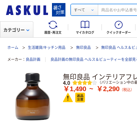
すべて
カテゴリー
履歴・再注文
マイカタログ
クイックオーダー
ホーム
生活雑貨/キッチン用品
無印良品
無印良品 ヘルス＆ビ
メーカー
良品計画
良品計画の無印良品 ヘルス＆ビューティーを全部見
無印良品 インテリアフレ
レビュー
4.0
（バリエーション中の最
￥1,490
~
￥2,290
（税込）