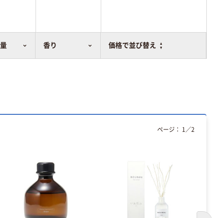
容量
香り
価格で並び替え
ページ：
1
／
2