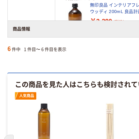
無印良品 インテリアフ
ウッディ 200mL 良品計
￥2,290
（税込）
商品情報
6
件中
1 件目〜 6 件目を表示
この商品を見た人はこちらも検討されて
人気商品