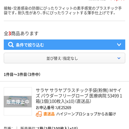
接触・交差感染の防御にぴったりフィットの素手感覚のプラスチック手
袋です。耐久性があり、手にぴったりフィットする薄手仕上げです。
全
3
商品あります
条件で絞り込む
並び替え：指定なし
1件目～3件目（3件中）
サラヤ サラヤプラスチック手袋(粉無) Mサイ
ズ パウダーフリーグローブ 医療病院 53499 1
箱(1個(100枚入)x10)（直送品）
お申込番号：UE25269
直送品
ハイジーンプロショップからお届け
型番
販売単位
1箱（1個（100枚入）x10）