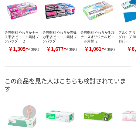
金石衛材 やわらかナー
金石衛材 やわらか高弾
金石衛材 やわらか手袋
アルケア 
ス手袋 ビニール素材 ノ
力手袋 ビニール素材 ノ
ナースオリジナル ビニ
グローブ 50
ンパウダー_2
ンパウダー
ール素材_2
1箱(…
￥1,305～
￥1,677～
￥1,061～
￥6,
（税込）
（税込）
（税込）
この商品を見た人はこちらも検討されていま
す