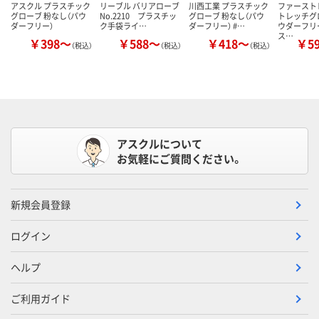
アスクル プラスチック
リーブル バリアローブ
川西工業 プラスチック
ファースト
グローブ 粉なし（パウ
No.2210 プラスチッ
グローブ 粉なし（パウ
トレッチグ
ダーフリー）
ク手袋ライ…
ダーフリー） #…
ウダーフリ
ス…
￥398～
￥588～
￥418～
￥5
（税込）
（税込）
（税込）
アスクルについて
お気軽にご質問ください。
新規会員登録
ログイン
ヘルプ
ご利用ガイド