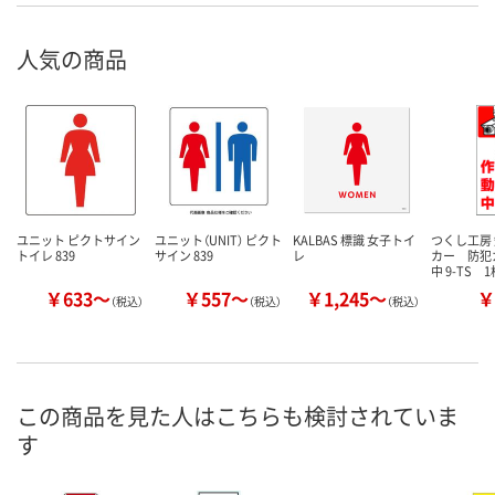
人気の商品
ユニット ピクトサイン
ユニット（UNIT） ピクト
KALBAS 標識 女子トイ
つくし工房
トイレ 839
サイン 839
レ
カー 防犯
中 9-TS 1
￥633～
￥557～
￥1,245～
￥
（税込）
（税込）
（税込）
この商品を見た人はこちらも検討されていま
す