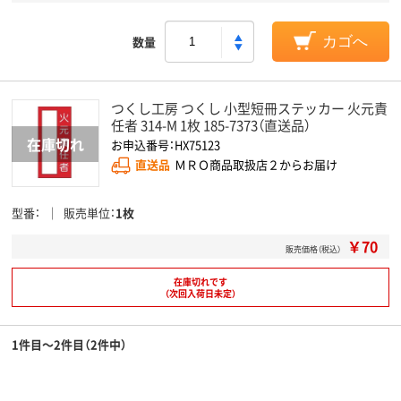
数量
カゴへ
つくし工房 つくし 小型短冊ステッカー 火元責
任者 314-M 1枚 185-7373（直送品）
お申込番号：HX75123
直送品
ＭＲＯ商品取扱店２からお届け
型番
販売単位
1枚
￥70
販売価格（税込）
在庫切れです
（次回入荷日未定）
1件目～2件目（2件中）