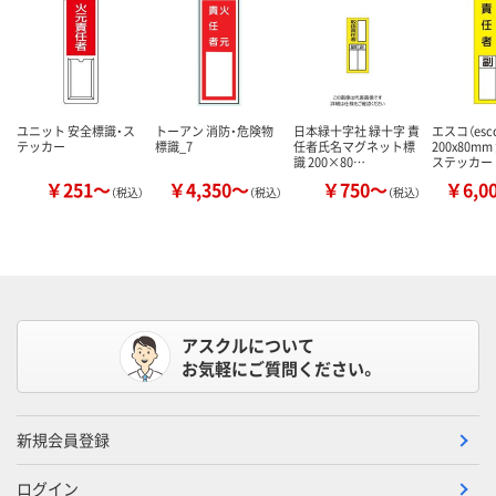
ユニット 安全標識・ス
トーアン 消防・危険物
日本緑十字社 緑十字 責
エスコ（esc
テッカー
標識_7
任者氏名マグネット標
200x80m
識 200×80…
ステッカー
￥251～
￥4,350～
￥750～
￥6,0
（税込）
（税込）
（税込）
アスクルについて
お気軽にご質問ください。
新規会員登録
ログイン