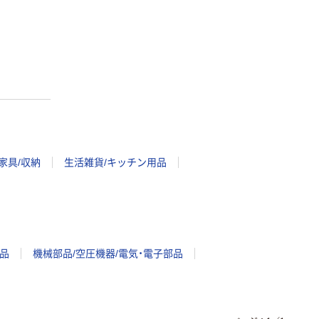
家具/収納
生活雑貨/キッチン用品
品
機械部品/空圧機器/電気・電子部品