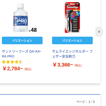
次の
バリエーション
バリエーション
サントリーフーズ DA・KA・
サムライエッジホルダー フ
ポ
RA PRO
ェザー安全剃刀
ォ
￥3,366~
（税込）
￥2,784~
￥
（税込）
ページ：
1
／
3