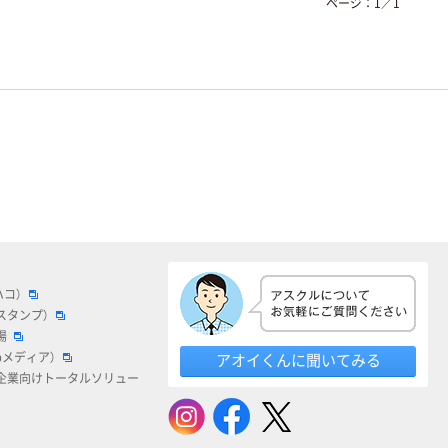
ページ：
1
／
1
ハコ）
スタンプ）
場
bメディア）
アオイくんに聞いてみる
企業向けトータルソリュー