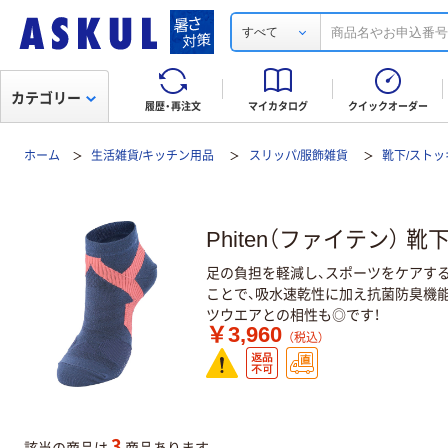
すべて
カテゴリー
履歴・再注文
マイカタログ
クイックオーダー
ホーム
生活雑貨/キッチン用品
スリッパ/服飾雑貨
靴下/スト
Phiten（ファイテン）
足の負担を軽減し、スポーツをケアす
ことで、吸水速乾性に加え抗菌防臭機
ツウエアとの相性も◎です！
￥3,960
（税込）
3
該当の商品は
商品あります