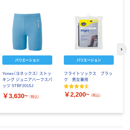
次の
バリエーション
バリエーション
Yonex（ヨネックス） ストッ
フライトソックス ブラッ
デ
キング ジュニアハーフスパ
ク 男女兼用
ル
ッツ STBF2015J
￥
￥2,200~
￥3,630~
（税込）
（税込）