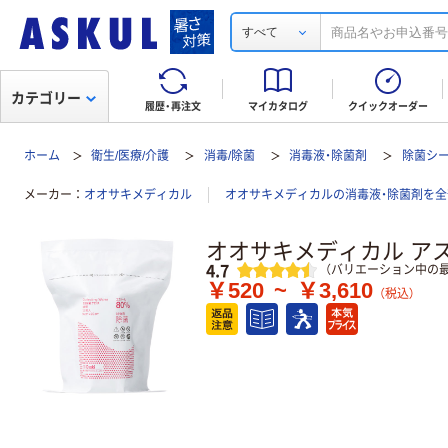
すべて
カテゴリー
履歴・再注文
マイカタログ
クイックオーダー
ホーム
衛生/医療/介護
消毒/除菌
消毒液・除菌剤
除菌シー
メーカー
オオサキメディカル
オオサキメディカルの消毒液・除菌剤を全
オオサキメディカル ア
レビュー
4.7
（バリエーション中の最
￥520
~
￥3,610
（税込）