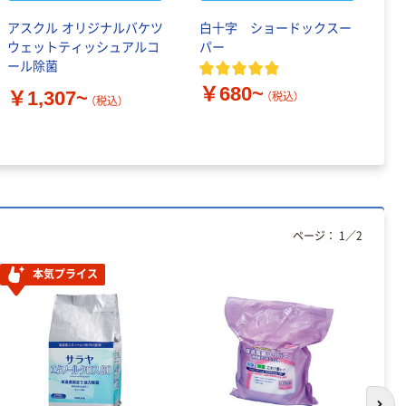
アスクル オリジナルバケツ
白十字 ショードックスー
ア
ウェットティッシュアルコ
パー
ー
ール除菌
ー
￥680~
￥1,307~
（税込）
（税込）
￥
ページ：
1
／
2
本気プライス