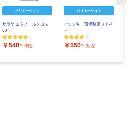
次の
バリエーション
バリエーション
サラヤ エタノールクロス
イワツキ 環境整備ワイパ
日
80
ー
除
￥548~
￥550~
￥
（税込）
（税込）