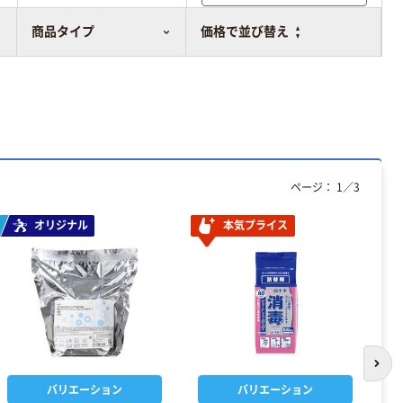
比較表に追加
商品タイプ
価格で並び替え
ページ：
1
／
3
オリジナル
本気プライス
次の
バリエーション
バリエーション