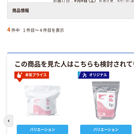
お届け日
8月8日（土）
お急ぎ便
8月7日（金
アスクル在庫商品
商品情報
4
件中
1 件目〜 4 件目を表示
この商品を見た人はこちらも検討されて
本気プライス
オリジナル
前のスライドへ
バリエーション
バリエーション