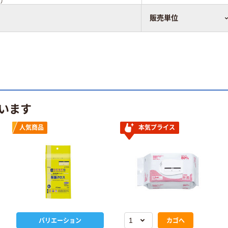
）
販売単位
います
人気商品
本気プライス
バリエーション
カゴへ