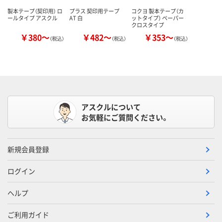
製本テープ（契印用） ロ
プラス 契印用テープ
コクヨ 製本テープ（カ
ールタイプ アスクル
AT 白
ットタイプ） ペーパー
クロスタイプ
￥380～
￥482～
￥353～
（税込）
（税込）
（税込）
アスクルについて
お気軽にご質問ください。
新規会員登録
ログイン
ヘルプ
ご利用ガイド