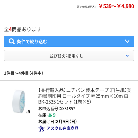
￥539
～
￥4,980
販売価格（税込）
全
4
商品あります
条件で絞り込む
並び替え：指定なし
1件目～4件目（4件中）
【並行輸入品】ニチバン 製本テープ（再生紙）契
約書割印用 ロールタイプ 幅25mm×10m 白
BK-2535 1セット（1巻×5）
お申込番号：XX31857
在庫：
あり
お届け日：
8月9日（日）
アスクル在庫商品