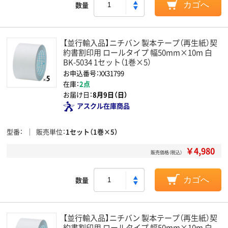
数量
カゴへ
【並行輸入品】ニチバン 製本テープ（再生紙）契
約書割印用 ロールタイプ 幅50mm×10m 白
BK-5034 1セット（1巻×5）
お申込番号：XX31799
在庫：
2点
お届け日：
8月9日（日）
アスクル在庫商品
型番
販売単位
1セット（1巻×5）
￥4,980
販売価格（税込）
数量
カゴへ
【並行輸入品】ニチバン 製本テープ（再生紙）契
約書割印用 ロールタイプ 幅50mm×10m 白