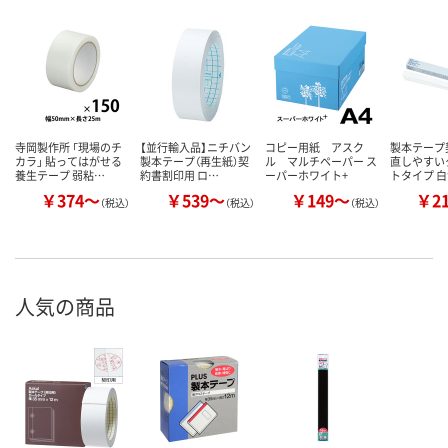
寺岡製作所 「現場のチ
【並行輸入品】ニチバン
コピー用紙 アスク
製本テープ
カラ」 貼ってはがせる
製本テープ（再生紙）契
ル マルチペーパー ス
直しやすい
養生テープ 弱粘…
約書割印用 ロ…
ーパーホワイト+
トタイプ 
￥374～
￥539～
￥149～
￥2
（税込）
（税込）
（税込）
人気の商品