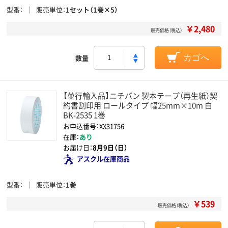
型番
販売単位
1セット（1巻×5）
￥2,480
販売価格（税込）
数量
カゴへ
【並行輸入品】ニチバン 製本テープ（再生紙）契
約書割印用 ロールタイプ 幅25mm×10m 白
BK-2535 1巻
お申込番号：XX31756
在庫：
あり
お届け日：
8月9日（日）
アスクル在庫商品
型番
販売単位
1巻
￥539
販売価格（税込）