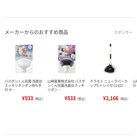
メーカーからのおすすめ商品
スポンサー
バスボンくん抗菌 洗面台
山崎産業株式会社 バスボ
テラモト ニューラバーカ
山
スッキリポンポン持ち手
ンくん抗菌洗面台スッキ
ップS トレイ付 CL421…
カ
付 ホ…
リポン…
¥533
¥533
¥2,166
（税込）
（税込）
（税込）