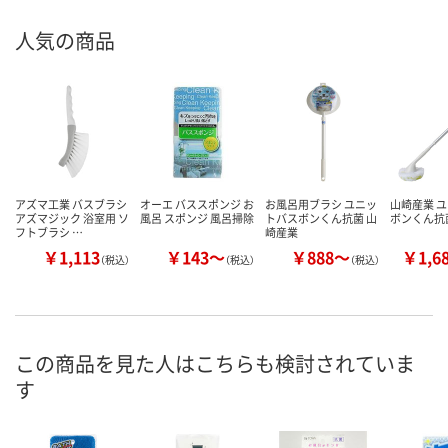
人気の商品
アズマ工業 バスブラシ
オーエ バススポンジ お
お風呂用ブラシ ユニッ
山崎産業 
アズマジック 浴室用 ソ
風呂 スポンジ 風呂掃除
トバスボンくん抗菌 山
ボンくん抗
フトブラシ …
崎産業
￥1,113
￥143～
￥888～
￥1,6
（税込）
（税込）
（税込）
この商品を見た人はこちらも検討されていま
す