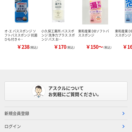
オ-エ バススポンジ ソ
小久保工業所 バススポ
東和産業 DBソフトバ
東和産業 D
フトバススポンジ 抗菌
ンジ 洗浄力プラス スポ
ススポンジ
ススポンジ
ひも付き 4…
ンジ バス お…
￥238
￥170
￥150～
￥1
（税込）
（税込）
（税込）
アスクルについて
お気軽にご質問ください。
新規会員登録
ログイン