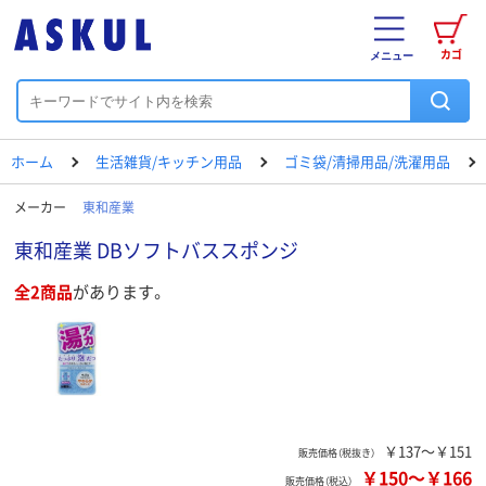
カゴ
メニュー
ホーム
生活雑貨/キッチン用品
ゴミ袋/清掃用品/洗濯用品
メーカー
東和産業
東和産業 DBソフトバススポンジ
全2商品
があります。
￥137～￥151
販売価格（税抜き）
￥150
～
￥166
販売価格（税込）