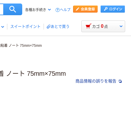
ヘルプ
各種お手続き
0
スイートポイント
あとで買う
カゴ
点
着 ノート 75mm×75mm
ノート 75mm×75mm
商品情報の誤りを報告