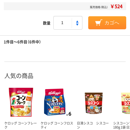
￥524
販売価格（税込）
数量
カゴへ
1件目～6件目（6件中）
人気の商品
ケロッグ コーンフレー
ケロッグ コーンフロス
日清シスコ シスコー
シスコーン
ク
ティ
ン
180g 1袋