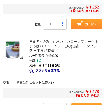
￥1,252
販売価格（税込）
1袋あたり ￥417.34
数量
カゴへ
日食 Feel&Green おいしいコーンフレーク 甘
ずっぱいストロベリー 140g 1袋 コーンフレー
ク 日本食品製造
お申込番号：RH39306
在庫：
3点
お届け日：
8月11日（火）
アスクル在庫商品
型番
販売単位
1セット（1袋×6）
￥2,478
販売価格（税込）
1袋あたり ￥413