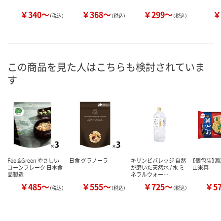
￥340～
￥368～
￥299～
￥
（税込）
（税込）
（税込）
この商品を見た人はこちらも検討されていま
す
Feel&Green やさしい
日食 グラノーラ
キリンビバレッジ 自然
【個包装】瀬
コーンフレーク 日本食
が磨いた天然水 / 水 ミ
山米菓
品製造
ネラルウォー…
￥485～
￥555～
￥725～
￥5
（税込）
（税込）
（税込）