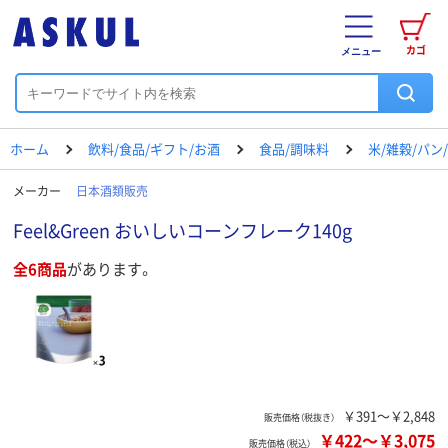
カゴ
メニュー
ホーム
飲料/食品/ギフト/お酒
食品/調味料
米/雑穀/パン
メーカー
日本酒類販売
Feel&Green おいしいコーンフレーク140g
全6商品
があります。
￥391～￥2,848
販売価格（税抜き）
￥422
～
￥3,075
販売価格（税込）