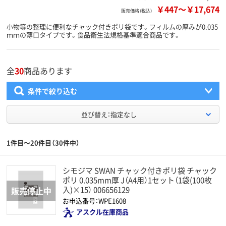
￥447
～
￥17,674
販売価格（税込）
小物等の整理に便利なチャック付きポリ袋です。フィルムの厚みが0.035
ｍｍの薄口タイプです。食品衛生法規格基準適合商品です。
全
30
商品あります
条件で絞り込む
並び替え：指定なし
1件目～20件目（30件中）
シモジマ SWAN チャック付きポリ袋 チャック
ポリ 0.035mm厚 J（A4用）1セット（1袋(100枚
入)×15） 006656129
お申込番号：WPE1608
アスクル在庫商品