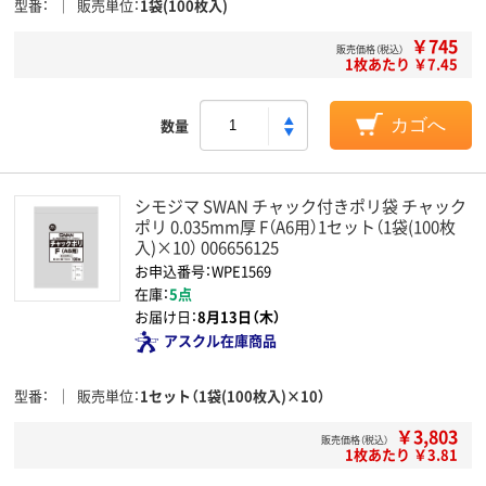
型番
販売単位
1袋(100枚入)
￥745
販売価格（税込）
1枚あたり ￥7.45
数量
カゴへ
シモジマ SWAN チャック付きポリ袋 チャック
ポリ 0.035mm厚 F（A6用）1セット（1袋(100枚
入)×10） 006656125
お申込番号：WPE1569
在庫：
5点
お届け日：
8月13日（木）
アスクル在庫商品
型番
販売単位
1セット（1袋(100枚入)×10）
￥3,803
販売価格（税込）
1枚あたり ￥3.81