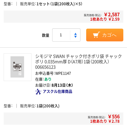
型番
販売単位
1セット（1袋(200枚入)×5）
￥2,587
販売価格（税込）
1枚あたり ￥2.59
数量
カゴへ
シモジマ SWAN チャック付きポリ袋 チャック
ポリ 0.035mm厚 D（A7用）1袋（200枚入）
006656123
お申込番号：WPE1147
在庫：
あり
お届け日：
8月13日（木）
アスクル在庫商品
型番
販売単位
1袋(200枚入)
￥556
販売価格（税込）
1枚あたり ￥2.78