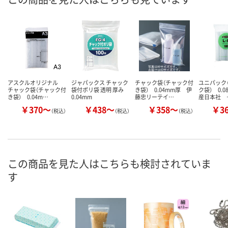
アスクルオリジナル
ジャパックス チャック
チャック袋（チャック付
ユニパック（
チャック袋（チャック付
袋付ポリ袋 透明 厚み
き袋） 0.04mm厚 伊
ク袋） 0.
き袋） 0.04m…
0.04mm
藤忠リーテイ…
産日本社 
￥370～
￥438～
￥358～
￥3
（税込）
（税込）
（税込）
この商品を見た人はこちらも検討されていま
す