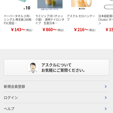
ペーパータオル 小判・
ラミジップ（R）（チャッ
アスクル セロハンテー
日本紐釦貿易
シングル 再生紙 200枚
ク袋） 透明ナイロンタ
プ
Chuko） 
FSC認証…
イプ 生産日本…
ン
￥143～
￥860～
￥216～
￥1
（税込）
（税込）
（税込）
アスクルについて
お気軽にご質問ください。
新規会員登録
ログイン
ヘルプ