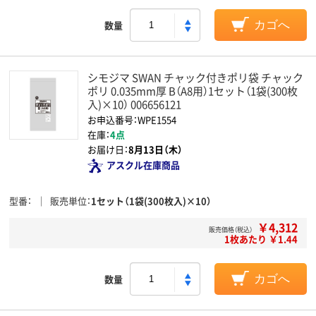
数量
カゴへ
シモジマ SWAN チャック付きポリ袋 チャック
ポリ 0.035mm厚 B（A8用）1セット（1袋(300枚
入)×10） 006656121
お申込番号：WPE1554
在庫：
4点
お届け日：
8月13日（木）
アスクル在庫商品
型番
販売単位
1セット（1袋(300枚入)×10）
￥4,312
販売価格（税込）
1枚あたり ￥1.44
数量
カゴへ