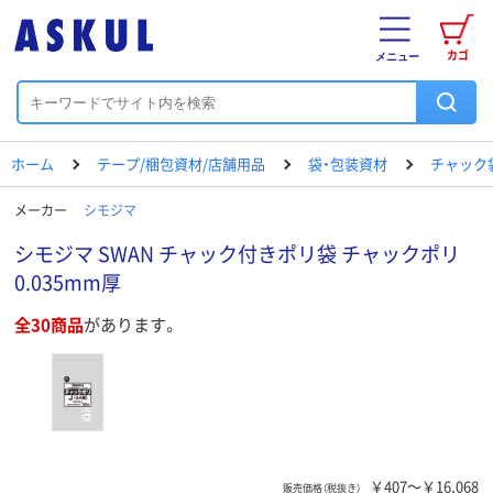
カゴ
メニュー
ホーム
テープ/梱包資材/店舗用品
袋・包装資材
チャック
メーカー
シモジマ
シモジマ SWAN チャック付きポリ袋 チャックポリ
0.035mm厚
全30商品
があります。
￥407～￥16,068
販売価格（税抜き）