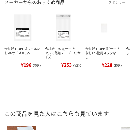
メーカーからのおすすめ商品
スポンサー
今村紙工 OPP袋シールな
今村紙工 封緘テープ付
今村紙工 OPP袋（テープ
今
し A6サイズ 0.025…
アルミ蒸着テープ A6サ
なし） 小物用M フタな
し
イズ…
し…
¥196
¥253
¥228
（税込）
（税込）
（税込）
この商品を見た人はこちらも見ています