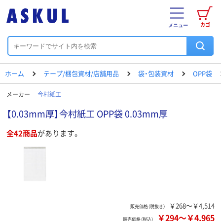
カゴ
メニュー
ホーム
テープ/梱包資材/店舗用品
袋・包装資材
OPP袋
メーカー
今村紙工
【0.03mm厚】今村紙工 OPP袋 0.03mm厚
全42商品
があります。
￥268～￥4,514
販売価格（税抜き）
￥294
～
￥4,965
販売価格（税込）