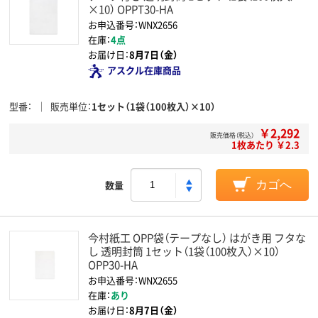
×10） OPPT30-HA
お申込番号：WNX2656
在庫：
4点
お届け日：
8月7日（金）
アスクル在庫商品
型番
販売単位
1セット（1袋（100枚入）×10）
￥2,292
販売価格（税込）
1枚あたり ￥2.3
数量
カゴへ
今村紙工 OPP袋（テープなし） はがき用 フタな
し 透明封筒 1セット（1袋（100枚入）×10）
OPP30-HA
お申込番号：WNX2655
在庫：
あり
お届け日：
8月7日（金）