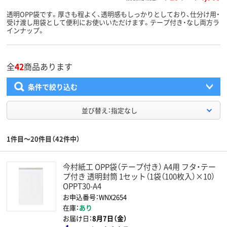
透明OPP袋です。厚さも程よく、透明感もしっかりとしており、仕分け用・
受け渡し用袋として便利にお使いいただけます。テープ付き・なし両方ラ
インナップ。
全
42
商品あります
条件で絞り込む
並び替え：指定なし
1件目～20件目（42件中）
今村紙工 OPP袋（テープ付き） A4用 フタ・テー
プ付き 透明封筒 1セット（1袋（100枚入）×10）
OPPT30-A4
お申込番号：WNX2654
在庫：
あり
お届け日：
8月7日（金）