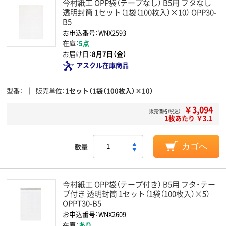
今村紙工 OPP袋（テープなし） B5用 フタなし
透明封筒 1セット（1袋（100枚入）×10） OPP30-
B5
お申込番号：WNX2593
在庫：
5点
お届け日：
8月7日（金）
アスクル在庫商品
型番
販売単位
1セット（1袋（100枚入）×10）
￥3,094
販売価格（税込）
1枚あたり ￥3.1
数量
カゴへ
今村紙工 OPP袋（テープ付き） B5用 フタ・テー
プ付き 透明封筒 1セット（1袋（100枚入）×5）
OPPT30-B5
お申込番号：WNX2609
在庫：
あり