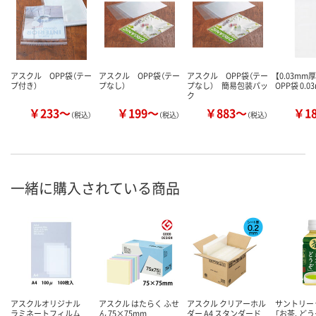
アスクル OPP袋（テー
アスクル OPP袋（テー
アスクル OPP袋（テー
【0.03m
プ付き）
プなし）
プなし） 簡易包装パッ
OPP袋 0.0
ク
￥233～
￥199～
￥883～
￥1
（税込）
（税込）
（税込）
一緒に購入されている商品
アスクルオリジナル
アスクル はたらく ふせ
アスクル クリアーホル
サントリー
ラミネートフィルム
ん 75×75mm
ダー A4 スタンダード
「お茶、どう