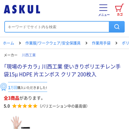
カゴ
メニュー
ホーム
作業服/ワークウェア/安全保護具
作業用手袋
ポ
メーカー
川西工業
「現場のチカラ」 川西工業 使いきりポリエチレン手
袋15μ HDPE 片エンボス クリア 200枚入
1
万回
購入いただきました！
全3商品
があります。
5.0
（バリエーション中の最高値）