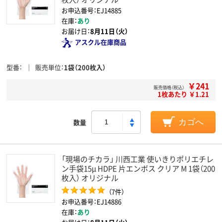
お申込番号：EJ14885
在庫：
あり
お届け日：
8月11日（火）
アスクル在庫商品
型番
販売単位
1袋（200枚入）
￥241
販売価格（税込）
1枚あたり ￥1.21
数量
カゴへ
「現場のチカラ」 川西工業 使いきりポリエチレ
ン手袋15μ HDPE 片エンボス クリア M 1袋（200
枚入） オリジナル
（7件）
お申込番号：EJ14886
在庫：
あり