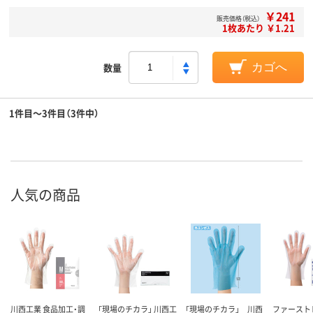
￥241
販売価格（税込）
1枚あたり ￥1.21
数量
カゴへ
1件目～3件目（3件中）
人気の商品
川西工業 食品加工・調
「現場のチカラ」 川西工
「現場のチカラ」 川西
ファースト