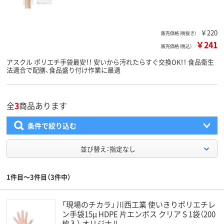
￥220
販売価格（税抜き）
￥241
販売価格（税込）
アスクル ポリエチ手袋最安！！ 安いから汚れたらすぐ交換OK！！ 食品衛生
法適合で配膳、食品盛り付け作業に最適
全
3
商品あります
条件で絞り込む
並び替え：指定なし
1件目～3件目（3件中）
「現場のチカラ」 川西工業 使いきりポリエチレ
ン手袋15μ HDPE 片エンボス クリア S 1袋（200
枚入） オリジナル