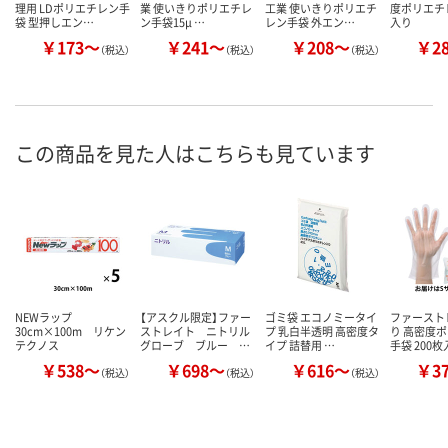
理用 LDポリエチレン手
業 使いきりポリエチレ
工業 使いきりポリエチ
度ポリエチ
袋 型押しエン…
ン手袋15μ …
レン手袋 外エン…
入り
￥173～
￥241～
￥208～
￥2
（税込）
（税込）
（税込）
この商品を見た人はこちらも見ています
NEWラップ
【アスクル限定】ファー
ゴミ袋 エコノミータイ
ファースト
30cm×100m リケン
ストレイト ニトリル
プ 乳白半透明 高密度タ
り 高密度
テクノス
グローブ ブルー …
イプ 詰替用 …
手袋 200枚
￥538～
￥698～
￥616～
￥3
（税込）
（税込）
（税込）