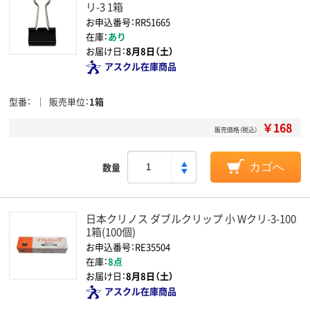
リ-3 1箱
お申込番号：RR51665
在庫：
あり
お届け日：
8月8日（土）
アスクル在庫商品
型番
販売単位
1箱
￥168
販売価格（税込）
数量
カゴへ
日本クリノス ダブルクリップ 小 Wクリ-3-100
1箱(100個)
お申込番号：RE35504
在庫：
8点
お届け日：
8月8日（土）
アスクル在庫商品