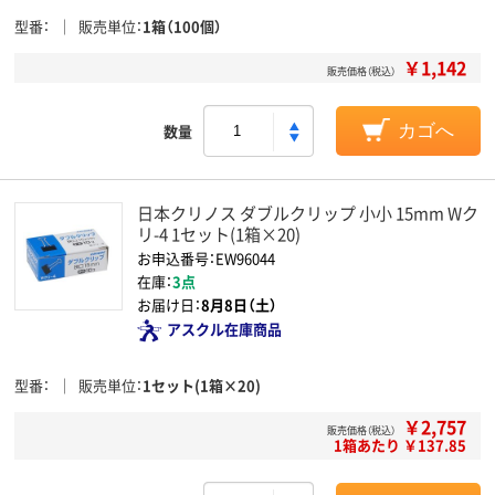
型番
販売単位
1箱（100個）
￥1,142
販売価格（税込）
数量
カゴへ
日本クリノス ダブルクリップ 小小 15mm Wク
リ-4 1セット(1箱×20)
お申込番号：EW96044
在庫：
3点
お届け日：
8月8日（土）
アスクル在庫商品
型番
販売単位
1セット(1箱×20)
￥2,757
販売価格（税込）
1箱あたり ￥137.85