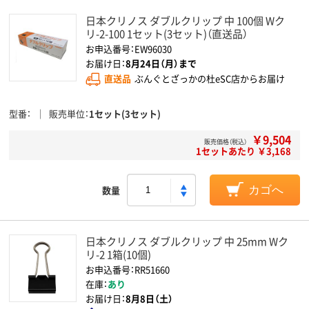
日本クリノス ダブルクリップ 中 100個 Wク
リ-2-100 1セット(3セット)（直送品）
お申込番号：EW96030
お届け日：
8月24日（月）まで
直送品
ぶんぐとざっかの杜eSC店からお届け
型番
販売単位
1セット(3セット)
￥9,504
販売価格（税込）
1セットあたり ￥3,168
数量
カゴへ
日本クリノス ダブルクリップ 中 25mm Wク
リ-2 1箱(10個)
お申込番号：RR51660
在庫：
あり
お届け日：
8月8日（土）