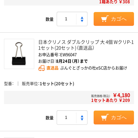
1箱あたり ￥308
数量
カゴへ
日本クリノス ダブルクリップ 大 4個 WクリP-1
1セット(20セット)（直送品）
お申込番号：EW96047
お届け日：
8月24日（月）まで
直送品
ぶんぐとざっかの杜eSC店からお届け
型番
販売単位
1セット(20セット)
￥4,180
販売価格（税込）
1セットあたり ￥209
数量
カゴへ