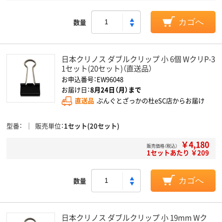
数量
カゴへ
日本クリノス ダブルクリップ 小 6個 WクリP-3
1セット(20セット)（直送品）
お申込番号：EW96048
お届け日：
8月24日（月）まで
直送品
ぶんぐとざっかの杜eSC店からお届け
型番
販売単位
1セット(20セット)
￥4,180
販売価格（税込）
1セットあたり ￥209
数量
カゴへ
日本クリノス ダブルクリップ 小 19mm Wク