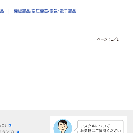
品
機械部品/空圧機器/電気・電子部品
ページ：
1
／
1
ハコ）
スタンプ）