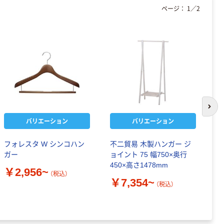
ページ：
1
／
2
次の
バリエーション
バリエーション
フォレスタ W シンコハン
不二貿易 木製ハンガー ジ
無
ガー
ョイント 75 幅750×奥行
品
450×高さ1478mm
￥2,956~
（税込）
￥
￥7,354~
（税込）