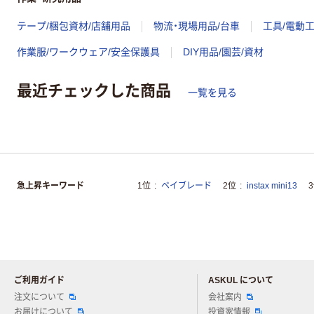
テープ/梱包資材/店舗用品
物流・現場用品/台車
工具/電動
作業服/ワークウェア/安全保護具
DIY用品/園芸/資材
最近チェックした商品
一覧を見る
急上昇キーワード
1位
ベイブレード
2位
instax mini13
ご利用ガイド
ASKUL について
注文について
会社案内
お届けについて
投資家情報