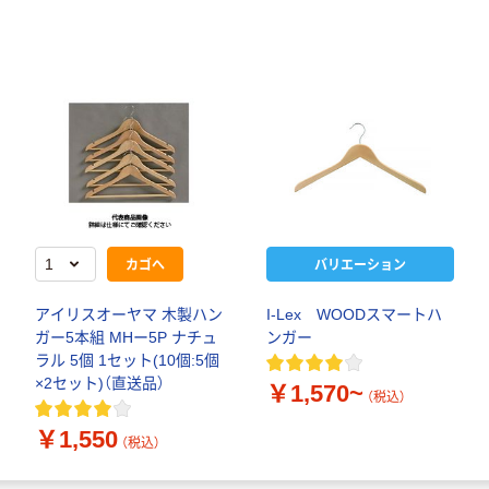
カゴへ
バリエーション
アイリスオーヤマ 木製ハン
I-Lex WOODスマートハ
ガー5本組 MHー5P ナチュ
ンガー
ラル 5個 1セット(10個:5個
×2セット)（直送品）
￥1,570~
（税込）
￥1,550
（税込）