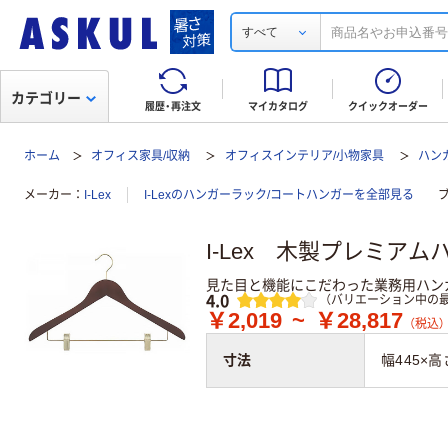
すべて
カテゴリー
履歴・再注文
マイカタログ
クイックオーダー
ホーム
オフィス家具/収納
オフィスインテリア/小物家具
ハン
メーカー
I-Lex
I-Lexのハンガーラック/コートハンガーを全部見る
I-Lex 木製プレミア
見た目と機能にこだわった業務用ハン
レビュー
4.0
（バリエーション中の最
￥2,019
~
￥28,817
（税込）
寸法
幅445×高