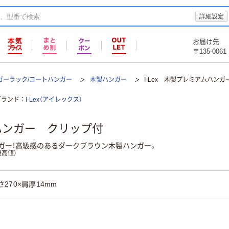
詳細設定
お届け先
〒135-0061
ガーラック/コートハンガー
木製ハンガー
I-Lex 木製プレミアムハン
ブランド
I-Lex（アイレックス）
ムハンガー クリップ付
ガー！高級感のあるダークブラウン木製ハンガー。
高値）
さ270×肩厚14mm