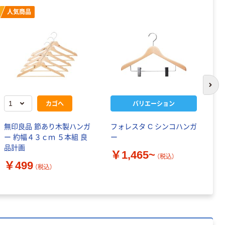
人気商品
次の
カゴへ
バリエーション
無印良品 節あり木製ハンガ
フォレスタ C シンコハンガ
ニ
ー 約幅４３ｃｍ ５本組 良
ー
テ
品計画
2
￥1,465~
（税込）
￥499
（税込）
￥