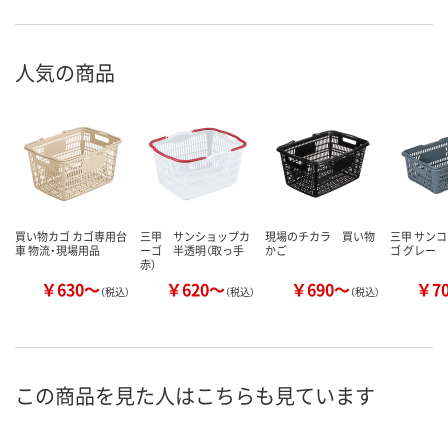
人気の商品
買い物カゴ カゴ専用台
三甲 サンショップカ
現場のチカラ 買い物
三甲 サンコ
車 物流・現場用品
ーゴ 半透明（取っ手
かご
ゴ グレー
赤）
￥630～
￥620～
￥690～
￥7
（税込）
（税込）
（税込）
この商品を見た人はこちらも見ています