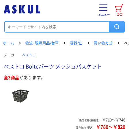
カゴ
メニュー
ホーム
物流・現場用品/台車
容器/缶
買い物カゴ
ベ
メーカー
ベストコ
ベストコ Boiteパーツ メッシュバスケット
全3商品
があります。
￥710～￥746
販売価格（税抜き）
￥780
～
￥820
販売価格（税込）