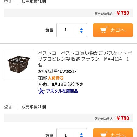
型番
販売単位
1個
￥780
販売価格（税込）
数量
カゴへ
ベストコ ベストコ 買い物かご バスケット ポ
リプロピレン製 収納 ブラウン MA-4114 1
個
お申込番号：UW08818
在庫：
入荷待ち
入荷日：
8月18日（火）予定
アスクル在庫商品
型番
販売単位
1個
￥780
販売価格（税込）
数量
カゴへ