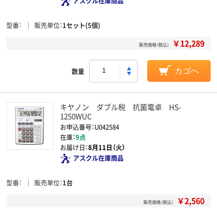
アスクル在庫商品
型番
販売単位
1セット(5個)
￥12,289
販売価格（税込）
数量
カゴへ
キヤノン ダブル税 抗菌電卓 HS-
1250WUC
お申込番号：U042584
在庫：
9点
お届け日：
8月11日（火）
アスクル在庫商品
型番
販売単位
1台
￥2,560
販売価格（税込）