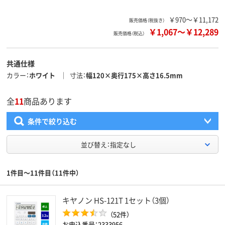
￥970～￥11,172
販売価格（税抜き）
￥1,067
～
￥12,289
販売価格（税込）
共通仕様
カラー
ホワイト
寸法
幅120×奥行175×高さ16.5mm
全
11
商品あります
条件で絞り込む
並び替え：指定なし
1件目～11件目（11件中）
キヤノン HS-121T 1セット（3個）
（52件）
お申込番号：2333956