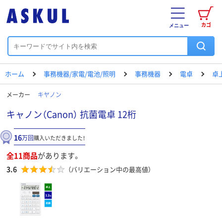
カゴ
メニュー
ホーム
事務機器/家電/電池/照明
事務機器
電卓
卓
メーカー
キヤノン
キャノン（Canon） 抗菌電卓 12桁
16
万回
購入いただきました！
全11商品
があります。
3.6
（バリエーション中の最高値）