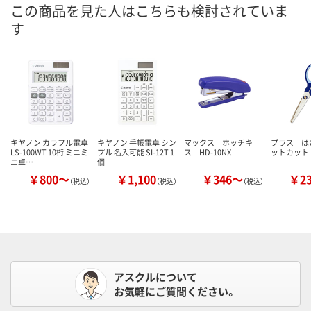
この商品を見た人はこちらも検討されていま
す
キヤノン カラフル電卓
キヤノン 手帳電卓 シン
マックス ホッチキ
プラス は
LS-100WT 10桁 ミニミ
プル 名入可能 SI-12T 1
ス HD-10NX
ットカット
ニ卓…
個
￥800～
￥1,100
￥346～
￥2
（税込）
（税込）
（税込）
アスクルについて
お気軽にご質問ください。