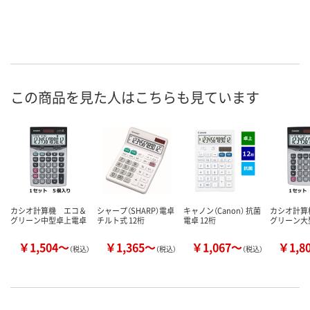
この商品を見た人はこちらも見ています
カシオ計算機 エコ＆
シャープ（SHARP）電卓
キャノン（Canon） 抗菌
カシオ計算
グリーン中型卓上電卓
チルト式 12桁
電卓 12桁
グリーン大
￥1,504～
￥1,365～
￥1,067～
￥1,8
（税込）
（税込）
（税込）