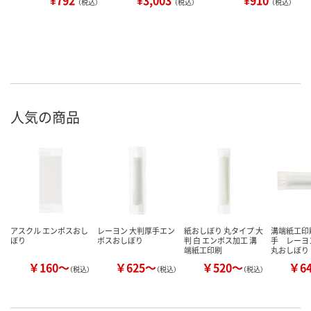
（税込）
（税込）
（税込）
人気の商品
アスクル エンボスおし
レーヨン 大判厚手エン
紙おしぼり 丸タイプ 大
溝端紙工印
ぼり
ボスおしぼり
判 白 エンボス加工 溝
手 レー
端紙工印刷
丸おしぼり
￥160～
￥625～
￥520～
￥6
（税込）
（税込）
（税込）