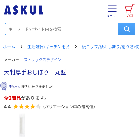
カゴ
メニュー
ホーム
生活雑貨/キッチン用品
紙コップ/紙おしぼり/割り箸/
メーカー
ストリックスデザイン
大判厚手おしぼり 丸型
39
万回
購入いただきました！
全2商品
があります。
4.4
（バリエーション中の最高値）