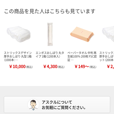
この商品を見た人はこちらも見ています
ストリックスデザイン
エンボスおしぼり 丸タ
ペーパータオル 中判 再
ストリック
厚手おしぼり 丸型 1箱
イプ 1箱（1200本入）
生紙100％ 200枚 FSC認
厚手おしぼり
（1000本：…
証 …
ット（200
￥10,000
￥4,300
￥149～
￥2,
（税込）
（税込）
（税込）
アスクルについて
お気軽にご質問ください。