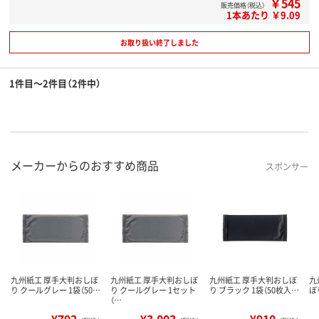
￥545
販売価格（税込）
1本あたり ￥9.09
お取り扱い終了しました
1件目～2件目（2件中）
メーカーからのおすすめ商品
スポンサー
九州紙工 厚手大判おしぼ
九州紙工 厚手大判おしぼ
九州紙工 厚手大判おしぼ
九
り クールグレー 1袋（50…
り クールグレー 1セット
り ブラック 1袋（50枚入…
ぼ
（…
¥792
¥3,003
¥910