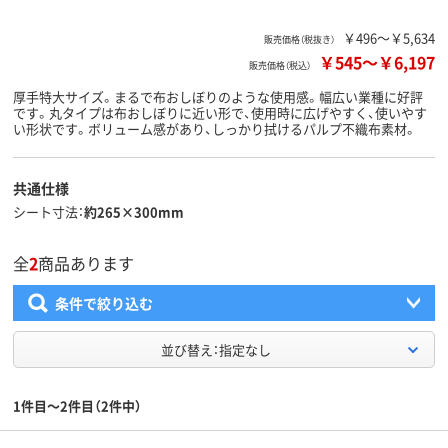
￥496～￥5,634
販売価格（税抜き）
￥545
～
￥6,197
販売価格（税込）
厚手特大サイズ。まるで布おしぼりのような使用感。幅広い業種に好評
です。丸タイプは布おしぼりに近い形で、使用時に広げやすく、使いやす
い形状です。ボリューム感があり、しっかり拭けるパルプ不織布素材。
共通仕様
シート寸法
約265×300mm
全
2
商品あります
条件で絞り込む
並び替え：指定なし
1件目～2件目（2件中）