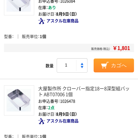
お申込番号：1026084
在庫：
あり
お届け日：
8月9日（日）
アスクル在庫商品
型番
販売単位
1個
￥1,801
販売価格（税込）
数量
カゴへ
大屋製作所 クローバー指定18ー8深型組バッ
ト ABT07006 1個
お申込番号：1026478
在庫：
2点
お届け日：
8月9日（日）
アスクル在庫商品
型番
販売単位
1個