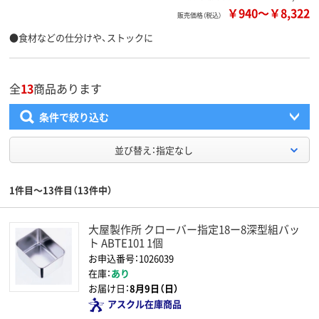
￥940
～
￥8,322
販売価格（税込）
●食材などの仕分けや、ストックに
全
13
商品あります
条件で絞り込む
並び替え：指定なし
1件目～13件目（13件中）
大屋製作所 クローバー指定18ー8深型組バッ
ト ABTE101 1個
お申込番号：1026039
在庫：
あり
お届け日：
8月9日（日）
アスクル在庫商品