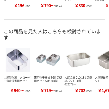
￥156
￥790～
￥330
￥
（税込）
（税込）
（税込）
この商品を見た人はこちらも検討されていま
す
大屋製作所 クローバ
東京硝子器械 TGK 深型
大屋金属 CLO 18-8深型
大屋製作所
ー指定深型組バット
組バット SUS304製
組バット 00号
ット
022072…
￥940～
￥719～
￥702
￥1,6
（税込）
（税込）
（税込）