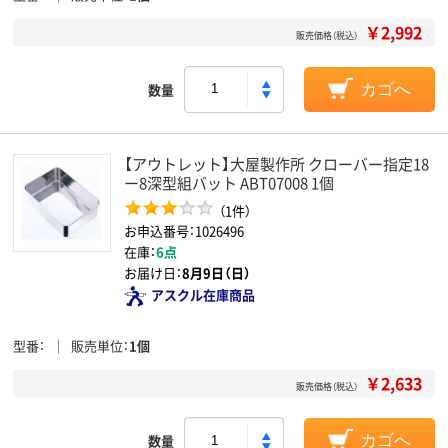
￥2,992
販売価格（税込）
数量
カゴへ
【アウトレット】大屋製作所 クローバー指定18
ー8深型組バット ABT07008 1個
（1件）
お申込番号：1026496
在庫：
6点
お届け日：
8月9日（日）
アスクル在庫商品
型番
販売単位
1個
￥2,633
販売価格（税込）
数量
カゴへ