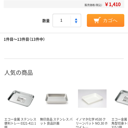
￥1,410
販売価格（税込）
数量
カゴへ
1件目～13件目（13件中）
人気の商品
エコー金属 ステンレス
無印良品 ステンレス バ
イノマタ化学 #530 ク
エコー金属
便利トレー 0321-411 1
ット 良品計画
リーンバット NO.30 ホ
角型切身トレー
個
ワイト…
315 1個