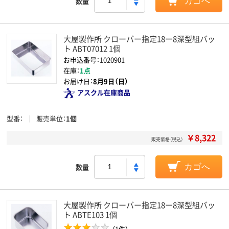
数量
カゴへ
大屋製作所 クローバー指定18ー8深型組バッ
ト ABT07012 1個
お申込番号：1020901
在庫：
1点
お届け日：
8月9日（日）
アスクル在庫商品
型番
販売単位
1個
￥8,322
販売価格（税込）
数量
カゴへ
大屋製作所 クローバー指定18ー8深型組バッ
ト ABTE103 1個
（1件）