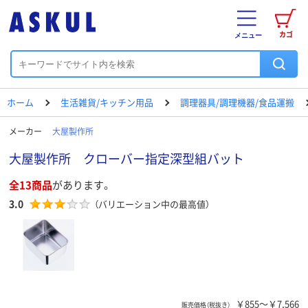
カゴ
メニュー
ホーム
生活雑貨/キッチン用品
調理器具/調理機器/食品運搬
メーカー
大屋製作所
大屋製作所 クローバー指定深型組バット
全13商品
があります。
3.0
（バリエーション中の最高値）
￥855～￥7,566
販売価格（税抜き）