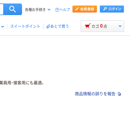
ヘルプ
各種お手続き
0
スイートポイント
あとで買う
カゴ
点
業員用・接客用にも最適。
商品情報の誤りを報告