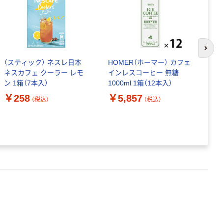
次の
（スティック） ネスレ日本
HOMER（ホーマー） カフェ
D
ネスカフェ クーラー レモ
インレスコーヒー 無糖
ア
ン 1箱（7本入）
1000ml 1箱（12本入）
ー
1
￥258
￥5,857
（税込）
（税込）
ア
￥