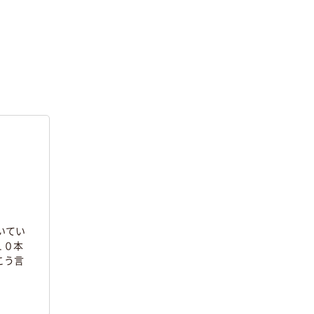
いてい
１０本
こう言