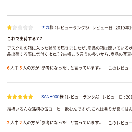
（レビューランクS）
レビュー日 :
2019年
ナカ
様
これで出荷する？？
アスクルの箱に入った状態で届きましたが、商品の箱は開いている
品出荷する際に気付くよね？？結構こう言うの多いから、商品の写真
6
人中
5
人の方が「参考になった!」と言っています。
このレビュ
（レビューランクA）
レビュー日 :
20
SANH000
様
結構いろんな銘柄の缶コーヒー飲むんですが、これは香りが良く甘
2
人中
2
人の方が「参考になった!」と言っています。
このレビュ