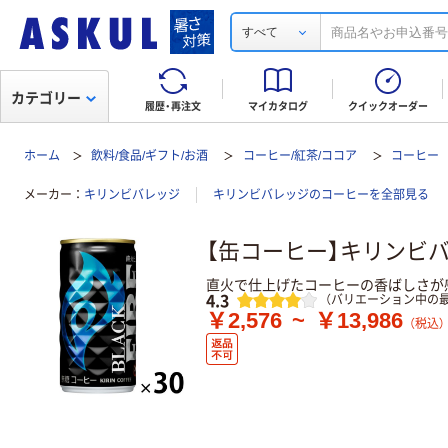
すべて
カテゴリー
履歴・再注文
マイカタログ
クイックオーダー
ホーム
飲料/食品/ギフト/お酒
コーヒー/紅茶/ココア
コーヒー
メーカー
キリンビバレッジ
キリンビバレッジのコーヒーを全部見る
【缶コーヒー】キリンビバレ
直火で仕上げたコーヒーの香ばしさが
レビュー
4.3
（バリエーション中の最
￥2,576
~
￥13,986
（税込）