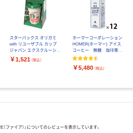
スターバックス オリガミ
ホーマーコーポレーション
with リユーザブル カップ
HOMER(ホーマー) アイス
ジャパン エクスクルーシブ
コーヒー 無糖 珈琲専門
1セット（1杯+カップ1個）
店用 1000ml 1箱（12本
￥1,521
（税込）
入）
￥5,480
（税込）
RE（ファイア）」についてのレビューを表示しています。