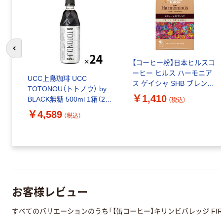
前のスライドへ
D
【コーヒー粉】日本ヒルスコ
ース
ーヒー ヒルス ハーモニア
UCC上島珈琲 UCC
ス ゲイシャ SHB ブレンド
TOTONOU（トトノウ） by
1袋（100g）
￥1,410
BLACK無糖 500ml 1箱（24
（税込）
本入）
￥4,589
（税込）
お客様レビュー
すべてのバリエーションのうち「【缶コーヒー】キリンビバレッジ FI