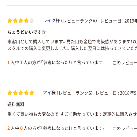
（レビューランクA）
レビュー日 :
2019
レイク
様
ちょうどいいです☆
来客用として購入しています。見た目も金色で高級感があります！以
スクルでの購入に変更しました。購入した翌日には持ってきていた
1
人中
1
人の方が「参考になった!」と言っています。
このレビュ
（レビューランクS）
レビュー日 :
2018年
アイ
様
送料無料
重くて買い物も大変なので すごく助かっています定期的に購入さ
2
人中
0
人の方が「参考になった!」と言っています。
このレビュ