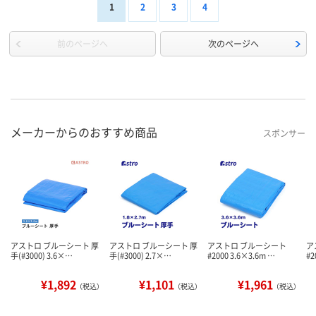
1
2
3
4
前のページへ
次のページへ
メーカーからのおすすめ商品
スポンサー
アストロ ブルーシート 厚
アストロ ブルーシート 厚
アストロ ブルーシート
ア
手(#3000) 3.6×…
手(#3000) 2.7×…
#2000 3.6×3.6m …
#2
¥1,892
¥1,101
¥1,961
（税込）
（税込）
（税込）