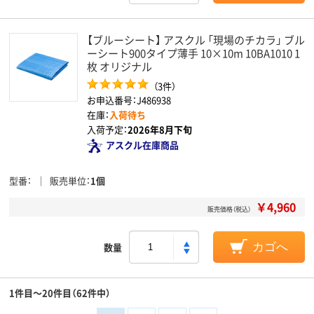
【ブルーシート】 アスクル 「現場のチカラ」 ブル
ーシート900タイプ薄手 10×10m 10BA1010 1
枚 オリジナル
（3件）
お申込番号：J486938
在庫：
入荷待ち
入荷予定：
2026年8月下旬
アスクル在庫商品
型番
販売単位
1個
￥4,960
販売価格（税込）
数量
カゴへ
1件目～20件目（62件中）