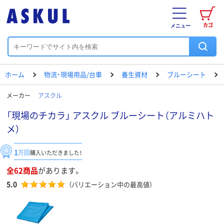
カゴ
メニュー
ホーム
物流・現場用品/台車
養生資材
ブルーシート
メーカー
アスクル
「現場のチカラ」 アスクル ブルーシート（アルミハト
メ）
1
万回
購入いただきました！
全62商品
があります。
5.0
（バリエーション中の最高値）