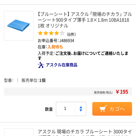
【ブルーシート】 アスクル 「現場のチカラ」 ブル
ーシート900タイプ薄手 1.8×1.8m 10BA1818
1枚 オリジナル
（6件）
お申込番号：J486934
在庫：
入荷待ち
入荷予定：
ご注文後、お届けについてご連絡いたしま
す
アスクル在庫商品
型番
販売単位
1個
￥195
販売価格（税込）
数量
カゴへ
アスクル 現場のチカラ ブルーシート 3000タイ