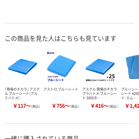
この商品を見た人はこちらも見ています
「現場のチカラ」 アスク
アストロ ブルーシート
アスクル 現場のチカラ
ブルーシート
ル ブルーシート（アル
プラハトメ ブルーシー
シート #20
ミハトメ）
ト 3000タ…
イ･エム…
￥117～
￥756～
￥416～
￥1,4
（税込）
（税込）
（税込）
一緒に購入されている商品