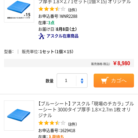
プ厚手 1.8×2.7 1セット(1個×15) オリジナル
（8件）
お申込番号：WNR2288
在庫：
3点
お届け日：
8月8日（土）
アスクル在庫商品
型番
販売単位
1セット（1個×15）
￥8,980
販売価格（税込）
数量
カゴへ
【ブルーシート】 アスクル 「現場のチカラ」 ブル
ーシート 3000タイプ厚手 1.8×2.7m 1枚 オリ
ジナル
（8件）
お申込番号：1629418
在庫：
入荷待ち