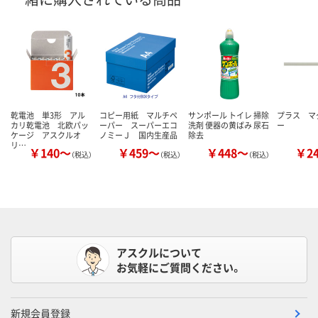
乾電池 単3形 アル
コピー用紙 マルチペ
サンポール トイレ 掃除
プラス マ
カリ乾電池 北欧パッ
ーパー スーパーエコ
洗剤 便器の黄ばみ 尿石
ー
ケージ アスクルオ
ノミーＪ 国内生産品
除去
リ…
￥140～
￥459～
￥448～
￥2
（税込）
（税込）
（税込）
アスクルについて
お気軽にご質問ください。
新規会員登録