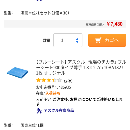
型番
販売単位
1セット（1個×30）
￥7,480
販売価格（税込）
数量
カゴへ
【ブルーシート】 アスクル 「現場のチカラ」 ブル
ーシート900タイプ薄手 1.8×2.7m 10BA1827
1枚 オリジナル
（3件）
お申込番号：J486935
在庫：
入荷待ち
入荷予定：
ご注文後、お届けについてご連絡いたしま
す
アスクル在庫商品
型番
販売単位
1個