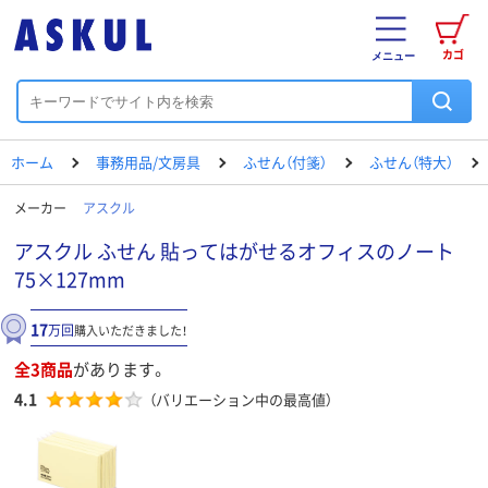
カゴ
メニュー
ホーム
事務用品/文房具
ふせん（付箋）
ふせん（特大）
メーカー
アスクル
アスクル ふせん 貼ってはがせるオフィスのノート
75×127mm
17
万回
購入いただきました！
全3商品
があります。
4.1
（バリエーション中の最高値）