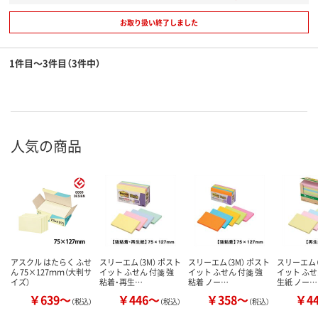
お取り扱い終了しました
1件目～3件目（3件中）
人気の商品
アスクル はたらく ふせ
スリーエム（3M） ポスト
スリーエム（3M） ポスト
スリーエム（
ん 75×127ｍｍ（大判サ
イット ふせん 付箋 強
イット ふせん 付箋 強
イット ふせ
イズ）
粘着・再生…
粘着 ノー…
生紙 ノー…
￥639～
￥446～
￥358～
￥4
（税込）
（税込）
（税込）