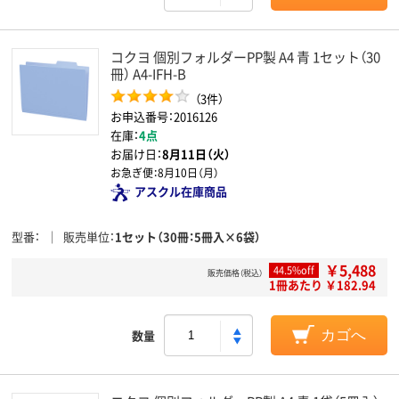
コクヨ 個別フォルダーPP製 A4 青 1セット（30
冊） A4-IFH-B
（3件）
お申込番号：2016126
在庫：
4点
お届け日：
8月11日（火）
お急ぎ便：
8月10日（月）
アスクル在庫商品
型番
販売単位
1セット（30冊：5冊入×6袋）
￥5,488
44.5%off
販売価格（税込）
1冊あたり ￥182.94
数量
カゴへ