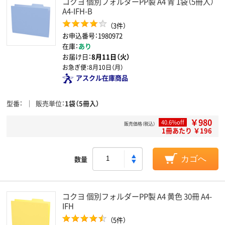
コクヨ 個別フォルダーPP製 A4 青 1袋（5冊入）
A4-IFH-B
（3件）
お申込番号：1980972
在庫：
あり
お届け日：
8月11日（火）
お急ぎ便：
8月10日（月）
アスクル在庫商品
型番
販売単位
1袋（5冊入）
￥980
40.6%off
販売価格（税込）
1冊あたり ￥196
数量
カゴへ
コクヨ 個別フォルダーPP製 A4 黄色 30冊 A4-
IFH
（5件）