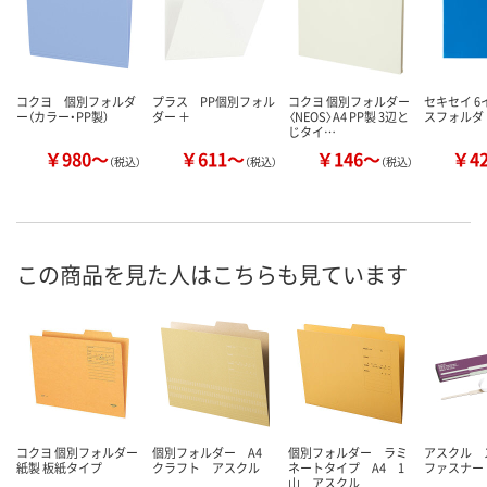
コクヨ 個別フォルダ
プラス PP個別フォル
コクヨ 個別フォルダー
セキセイ 
ー（カラー・PP製）
ダー ＋
〈NEOS〉A4 PP製 3辺と
スフォルダ
じタイ…
￥980～
￥611～
￥146～
￥4
（税込）
（税込）
（税込）
この商品を見た人はこちらも見ています
コクヨ 個別フォルダー
個別フォルダー A4
個別フォルダー ラミ
アスクル 
紙製 板紙タイプ
クラフト アスクル
ネートタイプ A4 1
ファスナー
山 アスクル