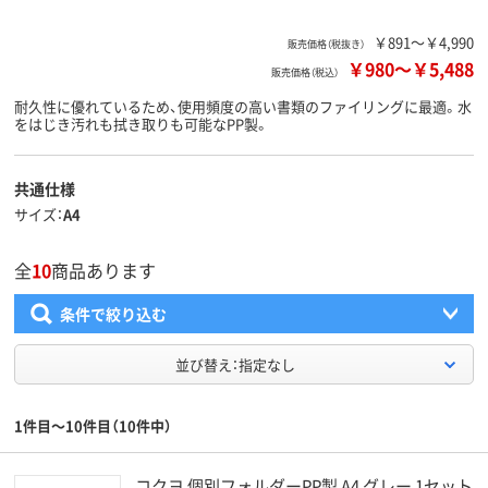
￥891～￥4,990
販売価格（税抜き）
￥980
～
￥5,488
販売価格（税込）
耐久性に優れているため、使用頻度の高い書類のファイリングに最適。水
をはじき汚れも拭き取りも可能なPP製。
共通仕様
サイズ
A4
全
10
商品あります
条件で絞り込む
並び替え：指定なし
1件目～10件目（10件中）
コクヨ 個別フォルダーPP製 A4 グレー 1セット