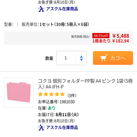
お急ぎ便：
8月10日（月）
アスクル在庫商品
型番
販売単位
1セット（30冊：5冊入×6袋）
￥5,488
44.5%off
販売価格（税込）
1冊あたり ￥182.94
数量
カゴへ
コクヨ 個別フォルダーPP製 A4 ピンク 1袋（5冊
入） A4-IFH-P
（3件）
お申込番号：1981030
在庫：
あり
お届け日：
8月11日（火）
お急ぎ便：
8月10日（月）
アスクル在庫商品