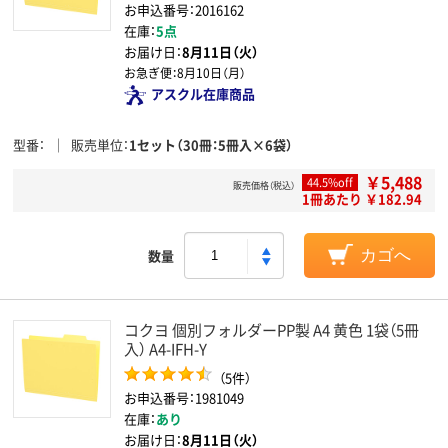
お申込番号：2016162
在庫：
5点
お届け日：
8月11日（火）
お急ぎ便：
8月10日（月）
アスクル在庫商品
型番
販売単位
1セット（30冊：5冊入×6袋）
￥5,488
44.5%off
販売価格（税込）
1冊あたり ￥182.94
数量
カゴへ
コクヨ 個別フォルダーPP製 A4 黄色 1袋（5冊
入） A4-IFH-Y
（5件）
お申込番号：1981049
在庫：
あり
お届け日：
8月11日（火）