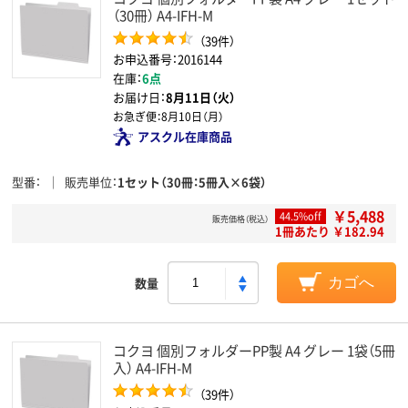
（30冊） A4-IFH-M
（39件）
お申込番号：2016144
在庫：
6点
お届け日：
8月11日（火）
お急ぎ便：
8月10日（月）
アスクル在庫商品
型番
販売単位
1セット（30冊：5冊入×6袋）
￥5,488
44.5%off
販売価格（税込）
1冊あたり ￥182.94
数量
カゴへ
コクヨ 個別フォルダーPP製 A4 グレー 1袋（5冊
入） A4-IFH-M
（39件）