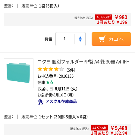
型番
販売単位
1袋（5冊入）
￥980
40.6%off
販売価格（税込）
1冊あたり ￥196
数量
カゴへ
コクヨ 個別フォルダーPP製 A4 緑 30冊 A4-IFH
（5件）
お申込番号：2016135
在庫：
6点
お届け日：
8月11日（火）
お急ぎ便：
8月10日（月）
アスクル在庫商品
型番
販売単位
1セット（30冊：5冊入×6袋）
￥5,488
44.5%off
販売価格（税込）
1冊あたり ￥182.94