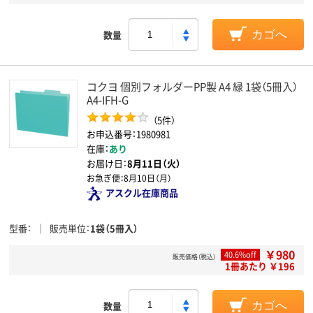
数量
カゴへ
コクヨ 個別フォルダーPP製 A4 緑 1袋（5冊入）
A4-IFH-G
（5件）
お申込番号：1980981
在庫：
あり
お届け日：
8月11日（火）
お急ぎ便：
8月10日（月）
アスクル在庫商品
型番
販売単位
1袋（5冊入）
￥980
40.6%off
販売価格（税込）
1冊あたり ￥196
数量
カゴへ