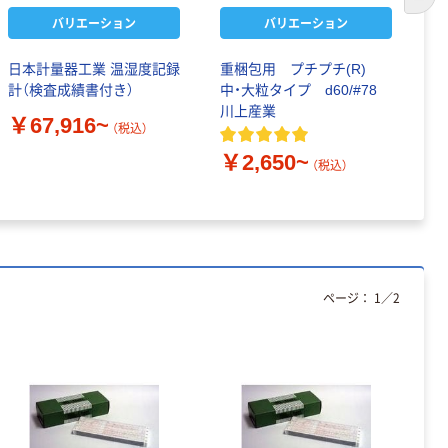
次の
バリエーション
バリエーション
日本計量器工業 温湿度記録
重梱包用 プチプチ(R)
佐
計（検査成績書付き）
中・大粒タイプ d60/#78
型
川上産業
￥67,916~
￥
（税込）
￥2,650~
（税込）
ページ：
1
／
2