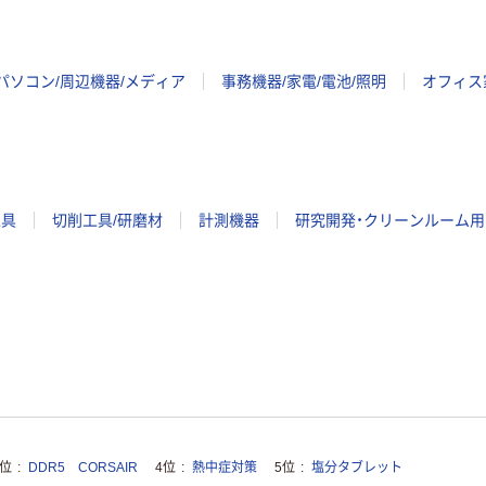
パソコン/周辺機器/メディア
事務機器/家電/電池/照明
オフィス
工具
切削工具/研磨材
計測機器
研究開発・クリーンルーム用
3位
DDR5 CORSAIR
4位
熱中症対策
5位
塩分タブレット