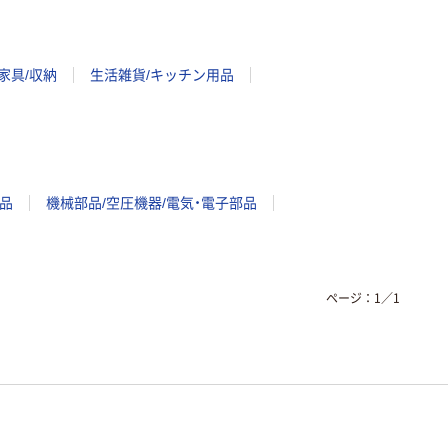
家具/収納
生活雑貨/キッチン用品
品
機械部品/空圧機器/電気・電子部品
ページ：
1
／
1