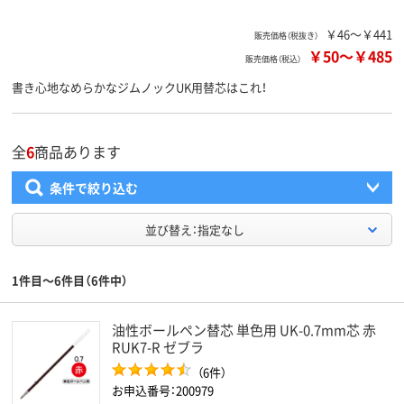
￥46～￥441
販売価格（税抜き）
￥50
～
￥485
販売価格（税込）
書き心地なめらかなジムノックUK用替芯はこれ！
全
6
商品あります
条件で絞り込む
並び替え：指定なし
1件目～6件目（6件中）
油性ボールペン替芯 単色用 UK-0.7mm芯 赤
RUK7-R ゼブラ
（6件）
お申込番号：200979