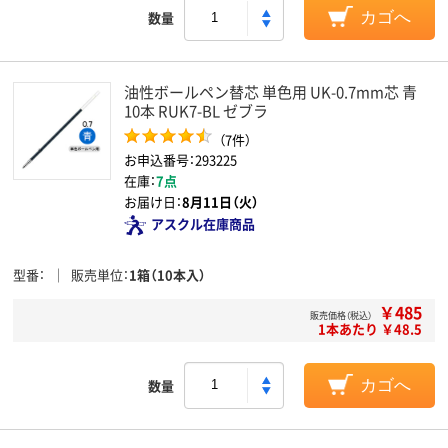
数量
カゴへ
油性ボールペン替芯 単色用 UK-0.7mm芯 青
10本 RUK7-BL ゼブラ
（7件）
お申込番号：293225
在庫：
7点
お届け日：
8月11日（火）
アスクル在庫商品
型番
販売単位
1箱（10本入）
￥485
販売価格（税込）
1本あたり ￥48.5
数量
カゴへ