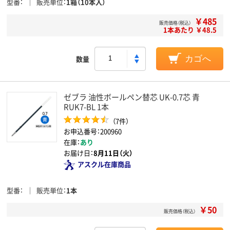
型番
販売単位
1箱（10本入）
￥485
販売価格（税込）
1本あたり ￥48.5
数量
カゴへ
ゼブラ 油性ボールペン替芯 UK-0.7芯 青
RUK7-BL 1本
（7件）
お申込番号：200960
在庫：
あり
お届け日：
8月11日（火）
アスクル在庫商品
型番
販売単位
1本
￥50
販売価格（税込）