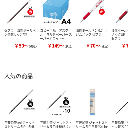
ゼブラ 油性ボールペ
コピー用紙 アスク
油性ボールペン 0.7mm
油性ボール
ン替芯 UK-0.7芯
ル マルチペーパー ス
ジムノック ゼブラ
ノックUK 
ーパーホワイト+
ゼブラ
￥50～
￥149～
￥70～
￥
（税込）
（税込）
（税込）
人気の商品
三菱鉛筆uni ジェット
三菱鉛筆 ジェットスト
三菱鉛筆 ジェットスト
三菱鉛筆 
ストリーム多色・多機
リーム多色多機能ペン
リーム多色用替芯（Lite
ペン替芯 0.7