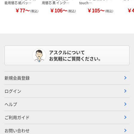
能用替芯 紙パッ…
用替芯 黒 インク…
touch…
￥77～
￥106～
￥105～
￥
（税込）
（税込）
（税込）
アスクルについて
お気軽にご質問ください。
新規会員登録
ログイン
ヘルプ
ご利用ガイド
お問い合わせ