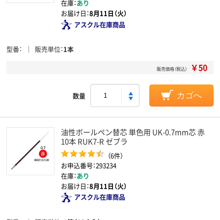
在庫：
あり
お届け日：
8月11日（火）
アスクル在庫商品
型番
販売単位
1本
￥50
販売価格（税込）
数量
カゴへ
油性ボールペン替芯 単色用 UK-0.7mm芯 赤
10本 RUK7-R ゼブラ
（6件）
お申込番号：293234
在庫：
あり
お届け日：
8月11日（火）
アスクル在庫商品