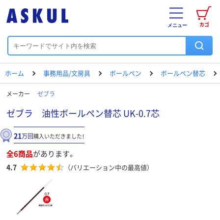
カゴ
メニュー
ホーム
事務用品/文房具
ボールペン
ボールペン替芯
メーカー
ゼブラ
ゼブラ 油性ボールペン替芯 UK-0.7芯
21
万回
購入いただきました！
全6商品
があります。
4.7
（バリエーション中の最高値）