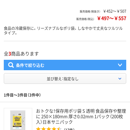
￥452～￥507
販売価格（税抜き）
￥497
～
￥557
販売価格（税込）
食品の冷蔵保存に。リーズナブルなポリ袋。しなやかで丈夫なツルツル
タイプ。
全
3
商品あります
条件で絞り込む
並び替え：指定なし
1件目～3件目（3件中）
おトクな！保存用ポリ袋 S 透明 食品保存や整理
に 250×180mm 厚さ0.02mm 1パック（200枚
入）日本サニパック
（17件）