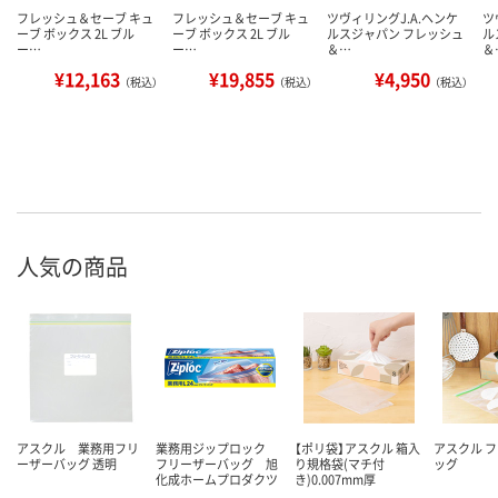
フレッシュ＆セーブ キュ
フレッシュ＆セーブ キュ
ツヴィリングJ.A.ヘンケ
ツ
ーブ ボックス 2L ブル
ーブ ボックス 2L ブル
ルスジャパン フレッシュ
ル
ー…
ー…
＆…
＆
¥12,163
¥19,855
¥4,950
（税込）
（税込）
（税込）
人気の商品
アスクル 業務用フリ
業務用ジップロック
【ポリ袋】アスクル 箱入
アスクル 
ーザーバッグ 透明
フリーザーバッグ 旭
り規格袋(マチ付
ッグ
化成ホームプロダクツ
き)0.007mm厚