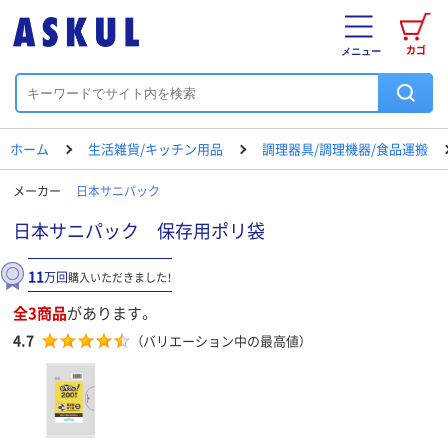
カゴ
メニュー
ホーム
生活雑貨/キッチン用品
調理器具/調理機器/食品運搬
メーカー
日本サニパック
日本サニパック 保存用ポリ袋
11
万回
購入いただきました！
全3商品
があります。
4.7
（バリエーション中の最高値）