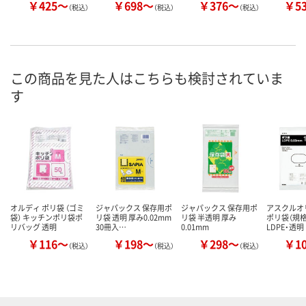
￥425～
￥698～
￥376～
￥5
（税込）
（税込）
（税込）
この商品を見た人はこちらも検討されていま
す
オルディ ポリ袋 （ゴミ
ジャパックス 保存用ポ
ジャパックス 保存用ポ
アスクル
袋） キッチンポリ袋ポ
リ袋 透明 厚み0.02mm
リ袋 半透明 厚み
ポリ袋（規
リバッグ 透明
30冊入…
0.01mm
LDPE・透明
￥116～
￥198～
￥298～
￥1
（税込）
（税込）
（税込）