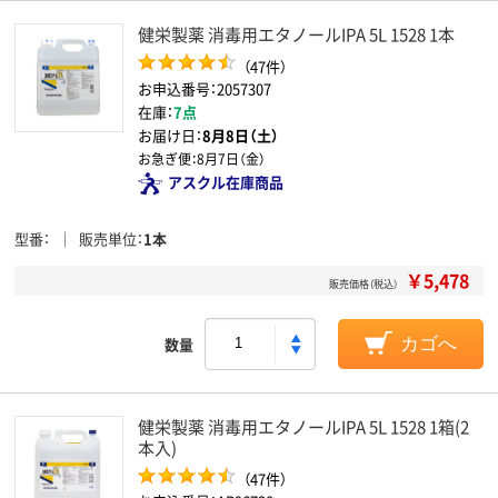
健栄製薬 消毒用エタノールIPA 5L 1528 1本
（47件）
お申込番号：2057307
在庫：
7点
お届け日：
8月8日（土）
お急ぎ便：
8月7日（金）
アスクル在庫商品
型番
販売単位
1本
￥5,478
販売価格（税込）
数量
カゴへ
健栄製薬 消毒用エタノールIPA 5L 1528 1箱(2
本入)
（47件）