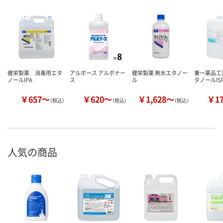
健栄製薬 消毒用エタ
アルボース アルボナー
健栄製薬 無水エタノー
兼一薬品工
ノールIPA
ス
ル
タノールIS
￥657～
￥620～
￥1,628～
￥1
（税込）
（税込）
（税込）
人気の商品