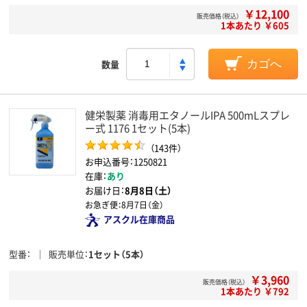
￥12,100
販売価格（税込）
1本あたり ￥605
数量
カゴへ
健栄製薬 消毒用エタノールIPA 500mLスプレ
ー式 1176 1セット(5本)
（143件）
お申込番号：1250821
在庫：
あり
お届け日：
8月8日（土）
お急ぎ便：
8月7日（金）
アスクル在庫商品
型番
販売単位
1セット（5本）
￥3,960
販売価格（税込）
1本あたり ￥792