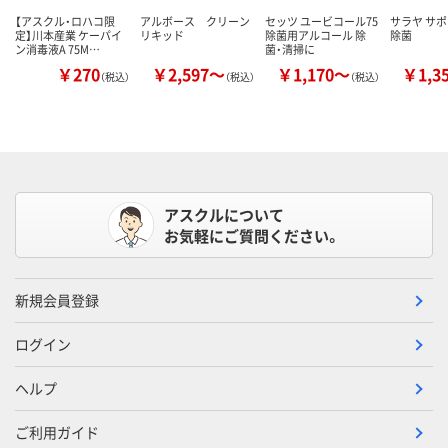
【アスクル・ロハコ限
アルボース クリーン
セッツ ユービコール75
サラヤ サポ
定】川本産業 ケーパイ
リキッド
除菌用アルコール 除
除菌
ン消毒液A 75M…
菌・清掃に
￥270
￥2,597～
￥1,170～
￥1,3
（税込）
（税込）
（税込）
アスクルについて
お気軽にご質問ください。
新規会員登録
ログイン
ヘルプ
ご利用ガイド