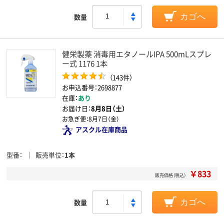
数量
カゴへ
健栄製薬 消毒用エタノールIPA 500mLスプレ
ー式 1176 1本
（143件）
お申込番号：2698877
在庫：
あり
お届け日：
8月8日（土）
お急ぎ便：
8月7日（金）
アスクル在庫商品
型番
販売単位
1本
￥833
販売価格（税込）
数量
カゴへ