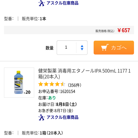
アスクル在庫商品
型番
販売単位
1本
￥657
販売価格（税込）
数量
カゴへ
健栄製薬 消毒用エタノールIPA 500mL 1177 1
箱(20本入)
（356件）
お申込番号：1620154
在庫：
あり
お届け日：
8月8日（土）
お急ぎ便：
8月7日（金）
アスクル在庫商品
型番
販売単位
1箱（20本入）