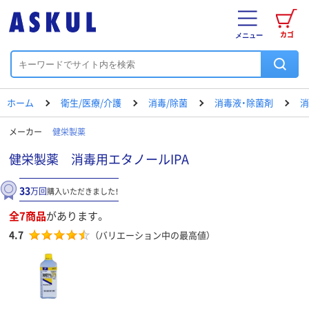
カゴ
メニュー
ホーム
衛生/医療/介護
消毒/除菌
消毒液・除菌剤
消
メーカー
健栄製薬
健栄製薬 消毒用エタノールIPA
33
万回
購入いただきました！
全7商品
があります。
4.7
（バリエーション中の最高値）