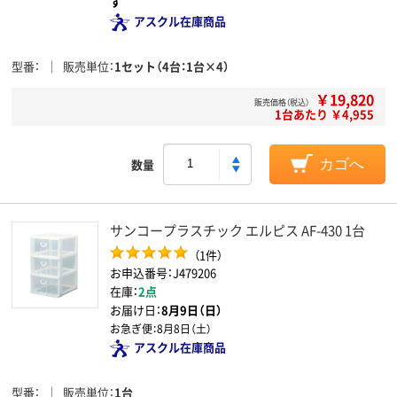
す
アスクル在庫商品
型番
販売単位
1セット（4台：1台×4）
￥19,820
販売価格（税込）
1台あたり ￥4,955
数量
カゴへ
サンコープラスチック エルピス AF-430 1台
（1件）
お申込番号：J479206
在庫：
2点
お届け日：
8月9日（日）
お急ぎ便：
8月8日（土）
アスクル在庫商品
型番
販売単位
1台