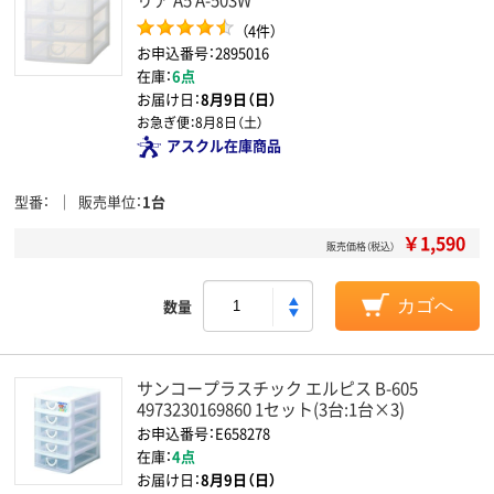
（4件）
お申込番号：2895016
在庫：
6点
お届け日：
8月9日（日）
お急ぎ便：
8月8日（土）
アスクル在庫商品
型番
販売単位
1台
￥1,590
販売価格（税込）
数量
カゴへ
サンコープラスチック エルピス B-605
4973230169860 1セット(3台:1台×3)
お申込番号：E658278
在庫：
4点
お届け日：
8月9日（日）