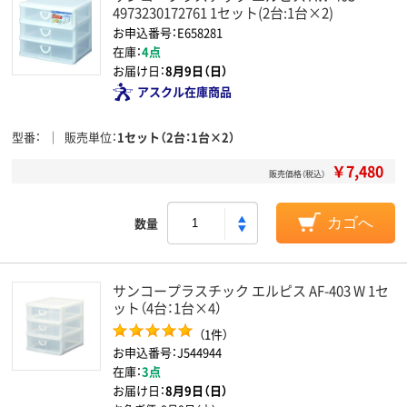
4973230172761 1セット(2台:1台×2)
お申込番号：E658281
在庫：
4点
お届け日：
8月9日（日）
アスクル在庫商品
型番
販売単位
1セット（2台：1台×2）
￥7,480
販売価格（税込）
数量
カゴへ
サンコープラスチック エルピス AF-403 W 1セ
ット（4台：1台×4）
（1件）
お申込番号：J544944
在庫：
3点
お届け日：
8月9日（日）