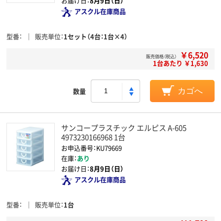
お届け日：
8月9日（日）
アスクル在庫商品
型番
販売単位
1セット（4台：1台×4）
￥6,520
販売価格（税込）
1台あたり ￥1,630
数量
カゴへ
サンコープラスチック エルピス A-605
4973230166968 1台
お申込番号：KU79669
在庫：
あり
お届け日：
8月9日（日）
アスクル在庫商品
型番
販売単位
1台