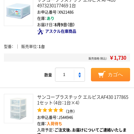
4973230177469 1台
お申込番号：XN21486
在庫：
あり
お届け日：
8月9日（日）
アスクル在庫商品
型番
販売単位
1台
￥1,730
販売価格（税込）
数量
カゴへ
サンコープラスチック エルピスAF430 177865
1セット（4台：1台×4）
（1件）
お申込番号：J544946
在庫：
入荷待ち
入荷予定：
ご注文後、お届けについてご連絡いたしま