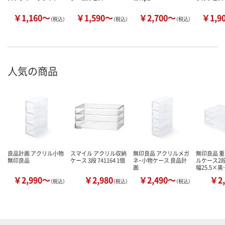
￥1,160～
￥1,590～
￥2,700～
￥1,9
（税込）
（税込）
（税込）
人気の商品
良品計画 アクリル小物
スマイル アクリル収納
無印良品 アクリルメガ
無印良品 
無印良品
ケース 3段 741164 1個
ネ・小物ケース 良品計
ルケース2段
画
幅25.5×奥
￥2,990～
￥2,980
￥2,490～
￥2,
（税込）
（税込）
（税込）