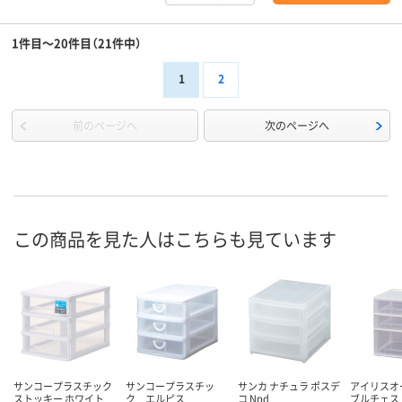
1件目～20件目（21件中）
1
2
前のページへ
次のページへ
この商品を見た人はこちらも見ています
サンコープラスチック
サンコープラスチッ
サンカ ナチュラ ポスデ
アイリスオ
ストッキー ホワイト
ク エルピス
コ Npd
ブルチェス