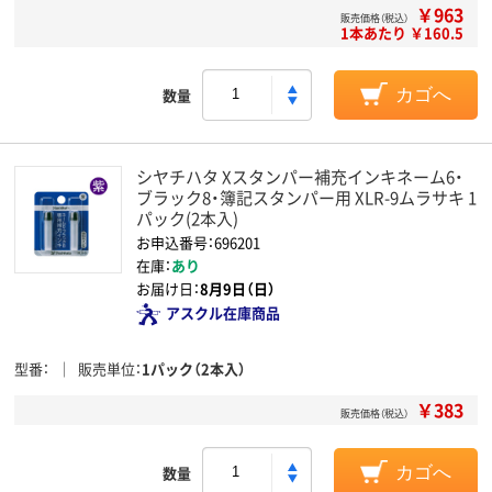
￥963
販売価格（税込）
1本あたり ￥160.5
数量
カゴへ
シヤチハタ Xスタンパー補充インキネーム6・
ブラック8・簿記スタンパー用 XLR-9ムラサキ 1
パック(2本入)
お申込番号：696201
在庫：
あり
お届け日：
8月9日（日）
アスクル在庫商品
型番
販売単位
1パック（2本入）
￥383
販売価格（税込）
数量
カゴへ