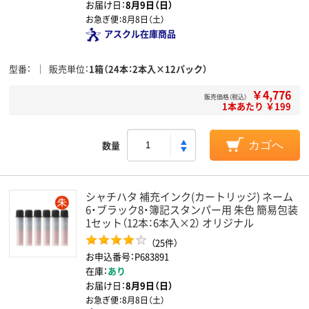
お届け日：
8月9日（日）
お急ぎ便：
8月8日（土）
アスクル在庫商品
型番
販売単位
1箱（24本：2本入×12パック）
￥4,776
販売価格（税込）
1本あたり ￥199
数量
カゴへ
シャチハタ 補充インク(カートリッジ) ネーム
6・ブラック8・簿記スタンパー用 朱色 簡易包装
1セット（12本：6本入×2） オリジナル
（25件）
お申込番号：P683891
在庫：
あり
お届け日：
8月9日（日）
お急ぎ便：
8月8日（土）