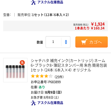
アスクル在庫商品
型番
販売単位
1セット（12本：6本入×2）
￥1,924
販売価格（税込）
1本あたり ￥160.34
数量
カゴへ
シャチハタ 補充インク(カートリッジ) ネーム
6・ブラック8・簿記スタンパー用 朱色 簡易包装
1セット（24本：6本入×4） オリジナル
（25件）
お申込番号：P683899
在庫：
あり
お届け日：
8月9日（日）
お急ぎ便：
8月8日（土）
アスクル在庫商品