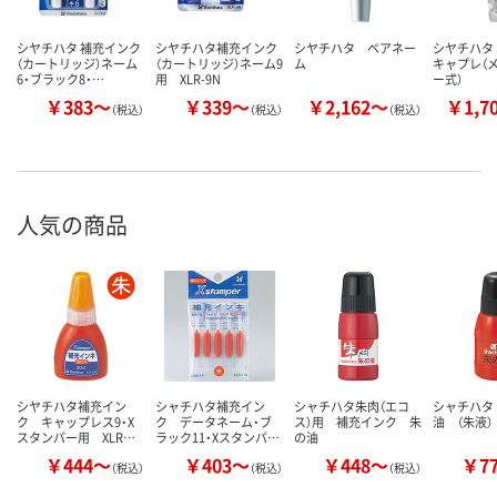
シヤチハタ 補充インク
シヤチハタ補充インク
シヤチハタ ペアネー
シヤチハタ
（カートリッジ）ネーム
（カートリッジ）ネーム9
ム
キャプレ（
6・ブラック8・…
用 XLR-9N
ー式）
￥383～
￥339～
￥2,162～
￥1,7
（税込）
（税込）
（税込）
人気の商品
シヤチハタ補充イン
シャチハタ補充イン
シャチハタ朱肉（エコ
シャチハタ
ク キャップレス9・X
ク データネーム・ブ
ス）用 補充インク 朱
油 （朱液）
スタンパー用 XLR…
ラック11・Xスタンパ…
の油
￥444～
￥403～
￥448～
￥7
（税込）
（税込）
（税込）