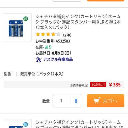
シャチハタ補充インク（カートリッジ）ネーム
6・ブラック8・簿記スタンパー用 XLR-9 緑 2本
（2本入×1パック）
（2件）
お申込番号：A532583
在庫：
あり
お届け日：
8月9日（日）
アスクル在庫商品
型番
販売単位
1パック（2本入）
￥385
30.0%off
販売価格（税込）
数量
カゴへ
シャチハタ補充インク（カートリッジ）ネーム
6・ブラック8・簿記スタンパー用 XLR-9 藍色 10