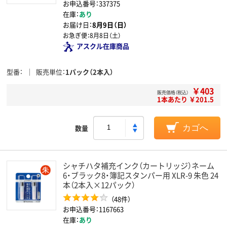
お申込番号：337375
在庫：
あり
お届け日：
8月9日（日）
お急ぎ便：
8月8日（土）
アスクル在庫商品
型番
販売単位
1パック（2本入）
￥403
販売価格（税込）
1本あたり ￥201.5
数量
カゴへ
シャチハタ補充インク（カートリッジ）ネーム
6・ブラック8・簿記スタンパー用 XLR-9 朱色 24
本（2本入×12パック）
（48件）
お申込番号：1167663
在庫：
あり