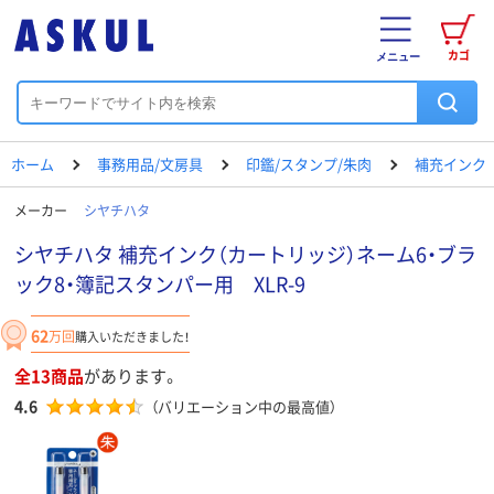
カゴ
メニュー
ホーム
事務用品/文房具
印鑑/スタンプ/朱肉
補充インク
メーカー
シヤチハタ
シヤチハタ 補充インク（カートリッジ）ネーム6・ブラ
ック8・簿記スタンパー用 XLR-9
62
万回
購入いただきました！
全13商品
があります。
4.6
（バリエーション中の最高値）