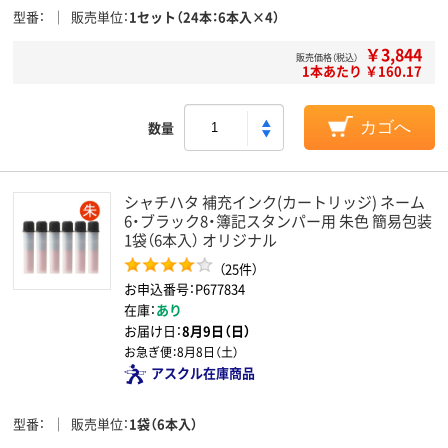
型番
販売単位
1セット（24本：6本入×4）
￥3,844
販売価格（税込）
1本あたり ￥160.17
数量
カゴへ
シャチハタ 補充インク(カートリッジ) ネーム
6・ブラック8・簿記スタンパー用 朱色 簡易包装
1袋（6本入） オリジナル
（25件）
お申込番号：P677834
在庫：
あり
お届け日：
8月9日（日）
お急ぎ便：
8月8日（土）
アスクル在庫商品
型番
販売単位
1袋（6本入）