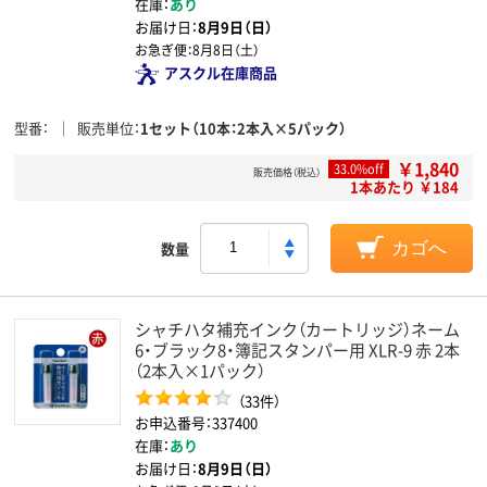
在庫：
あり
お届け日：
8月9日（日）
お急ぎ便：
8月8日（土）
アスクル在庫商品
型番
販売単位
1セット（10本：2本入×5パック）
￥1,840
33.0%off
販売価格（税込）
1本あたり ￥184
数量
カゴへ
シャチハタ補充インク（カートリッジ）ネーム
6・ブラック8・簿記スタンパー用 XLR-9 赤 2本
（2本入×1パック）
（33件）
お申込番号：337400
在庫：
あり
お届け日：
8月9日（日）