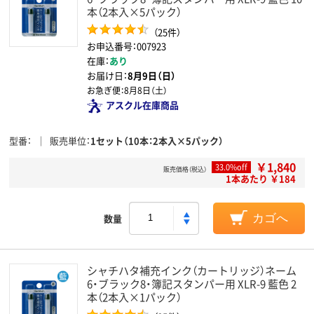
本（2本入×5パック）
（25件）
お申込番号：007923
在庫：
あり
お届け日：
8月9日（日）
お急ぎ便：
8月8日（土）
アスクル在庫商品
型番
販売単位
1セット（10本：2本入×5パック）
￥1,840
33.0%off
販売価格（税込）
1本あたり ￥184
数量
カゴへ
シャチハタ補充インク（カートリッジ）ネーム
6・ブラック8・簿記スタンパー用 XLR-9 藍色 2
本（2本入×1パック）