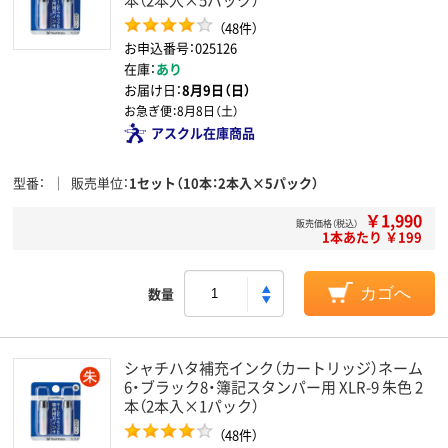
（48件）
お申込番号：025126
在庫：
あり
お届け日：
8月9日（日）
お急ぎ便：
8月8日（土）
アスクル在庫商品
型番
販売単位
1セット（10本：2本入×5パック）
￥1,990
販売価格（税込）
1本あたり ￥199
数量
カゴへ
シャチハタ補充インク（カートリッジ）ネーム
6・ブラック8・簿記スタンパー用 XLR-9 朱色 2
本（2本入×1パック）
（48件）