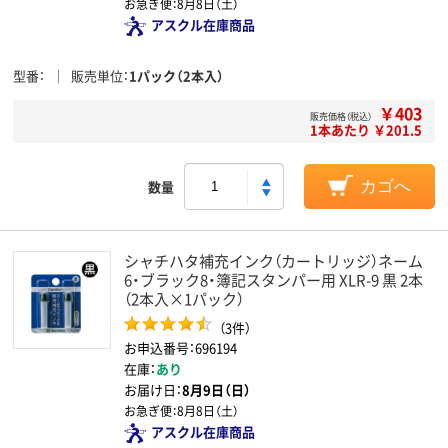
お急ぎ便：
8月8日（土）
アスクル在庫商品
型番
販売単位
1パック（2本入）
￥403
販売価格（税込）
1本あたり ￥201.5
数量
カゴへ
シャチハタ補充インク（カートリッジ）ネーム
6・ブラック8・簿記スタンパー用 XLR-9 黒 2本
（2本入×1パック）
（3件）
お申込番号：696194
在庫：
あり
お届け日：
8月9日（日）
お急ぎ便：
8月8日（土）
アスクル在庫商品