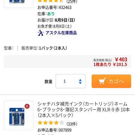
（25件）
お申込番号：432463
在庫：
あり
お届け日：
8月9日（日）
お急ぎ便：
8月8日（土）
アスクル在庫商品
型番
販売単位
1パック（2本入）
￥403
販売価格（税込）
1枚あたり ￥201.5
数量
カゴへ
シャチハタ補充インク（カートリッジ）ネーム
6・ブラック8・簿記スタンパー用 XLR-9 赤 10本
（2本入×5パック）
（33件）
お申込番号：007899