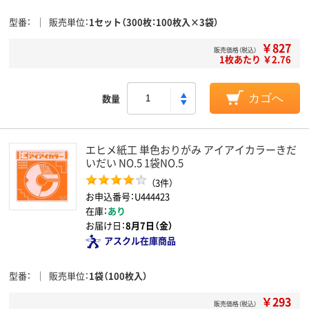
型番
販売単位
1セット（300枚：100枚入×3袋）
￥827
販売価格（税込）
1枚あたり ￥2.76
数量
カゴへ
エヒメ紙工 単色おりがみ アイアイカラーきだ
いだい NO.5 1袋NO.5
（3件）
お申込番号：U444423
在庫：
あり
お届け日：
8月7日（金）
アスクル在庫商品
型番
販売単位
1袋（100枚入）
￥293
販売価格（税込）