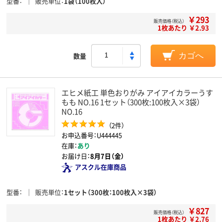
型番
販売単位
1袋（100枚入）
￥293
販売価格（税込）
1枚あたり ￥2.93
数量
カゴへ
エヒメ紙工 単色おりがみ アイアイカラーうす
もも NO.16 1セット（300枚:100枚入×3袋）
NO.16
（2件）
お申込番号：U444445
在庫：
あり
お届け日：
8月7日（金）
アスクル在庫商品
型番
販売単位
1セット（300枚：100枚入×3袋）
￥827
販売価格（税込）
1枚あたり ￥2.76