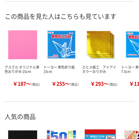
この商品を見た人はこちらも見ています
アスクル オリジナル単
トーヨー 単色折り紙
エヒメ紙工 アイアイ
トーヨー 
色おりがみ 15cm
15cm
カラーおりがみ
7.5cm
￥187～
￥255～
￥293～
￥1
（税込）
（税込）
（税込）
人気の商品