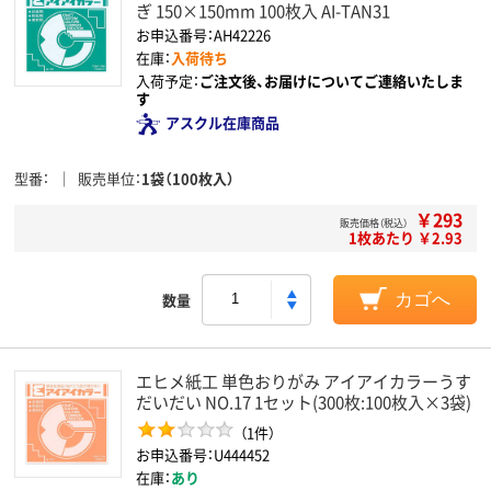
ぎ 150×150mm 100枚入 AI-TAN31
お申込番号：AH42226
在庫：
入荷待ち
入荷予定：
ご注文後、お届けについてご連絡いたしま
す
アスクル在庫商品
型番
販売単位
1袋（100枚入）
￥293
販売価格（税込）
1枚あたり ￥2.93
数量
カゴへ
エヒメ紙工 単色おりがみ アイアイカラーうす
だいだい NO.17 1セット(300枚:100枚入×3袋)
（1件）
お申込番号：U444452
在庫：
あり