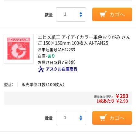
数量
カゴへ
エヒメ紙工 アイアイカラー単色おりがみ さん
ご 150×150mm 100枚入 AI-TAN25
お申込番号：AH42233
在庫：
あり
お届け日：
8月7日（金）
アスクル在庫商品
型番
販売単位
1袋（100枚入）
￥293
販売価格（税込）
1枚あたり ￥2.93
数量
カゴへ