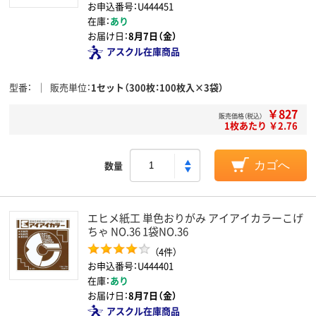
お申込番号：U444451
在庫：
あり
お届け日：
8月7日（金）
アスクル在庫商品
型番
販売単位
1セット（300枚：100枚入×3袋）
￥827
販売価格（税込）
1枚あたり ￥2.76
数量
カゴへ
エヒメ紙工 単色おりがみ アイアイカラーこげ
ちゃ NO.36 1袋NO.36
（4件）
お申込番号：U444401
在庫：
あり
お届け日：
8月7日（金）
アスクル在庫商品