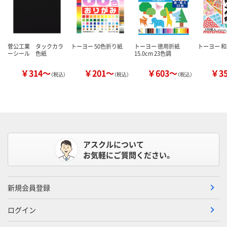
菅公工業 タックカラ
トーヨー 50色折り紙
トーヨー 徳用折紙
トーヨー 
ーシール 色紙
15.0cm 23色調
￥314～
￥201～
￥603～
￥3
（税込）
（税込）
（税込）
アスクルについて
お気軽にご質問ください。
新規会員登録
ログイン