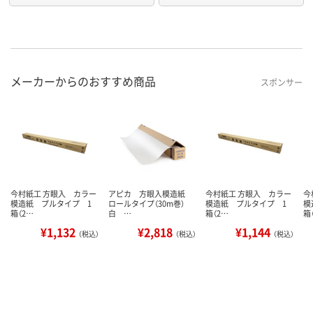
メーカーからのおすすめ商品
スポンサー
今村紙工 方眼入 カラー
アピカ 方眼入模造紙
今村紙工 方眼入 カラー
今
模造紙 プルタイプ 1
ロールタイプ（30m巻）
模造紙 プルタイプ 1
模
箱（2…
白 …
箱（2…
箱
¥1,132
¥2,818
¥1,144
（税込）
（税込）
（税込）