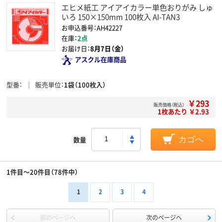
エヒメ紙工 アイアイカラー単色おりがみ しゅ
いろ 150×150mm 100枚入 AI-TAN3
お申込番号：AH42227
在庫：
2点
お届け日：
8月7日（金）
アスクル在庫商品
型番
販売単位
1袋（100枚入）
￥293
販売価格（税込）
1枚あたり ￥2.93
数量
カゴへ
1件目～20件目（78件中）
1
2
3
4
前のページへ
次のページへ