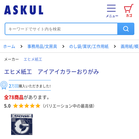
カゴ
メニュー
ホーム
事務用品/文房具
のし袋/賞状/工作用紙
画用紙/模
メーカー
エヒメ紙工
エヒメ紙工 アイアイカラーおりがみ
2
万回
購入いただきました！
全78商品
があります。
5.0
（バリエーション中の最高値）