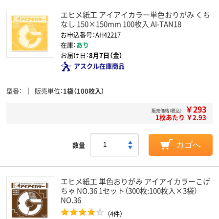
エヒメ紙工 アイアイカラー単色おりがみ くち
なし 150×150mm 100枚入 AI-TAN18
お申込番号：AH42217
在庫：
あり
お届け日：
8月7日（金）
アスクル在庫商品
型番
販売単位
1袋（100枚入）
￥293
販売価格（税込）
1枚あたり ￥2.93
数量
カゴへ
エヒメ紙工 単色おりがみ アイアイカラーこげ
ちゃ NO.36 1セット（300枚:100枚入×3袋）
NO.36
（4件）