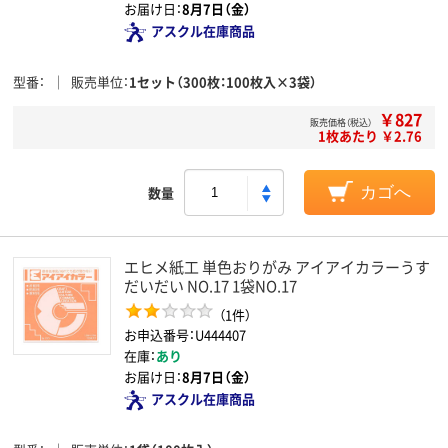
お届け日：
8月7日（金）
アスクル在庫商品
型番
販売単位
1セット（300枚：100枚入×3袋）
￥827
販売価格（税込）
1枚あたり ￥2.76
数量
カゴへ
エヒメ紙工 単色おりがみ アイアイカラーうす
だいだい NO.17 1袋NO.17
（1件）
お申込番号：U444407
在庫：
あり
お届け日：
8月7日（金）
アスクル在庫商品