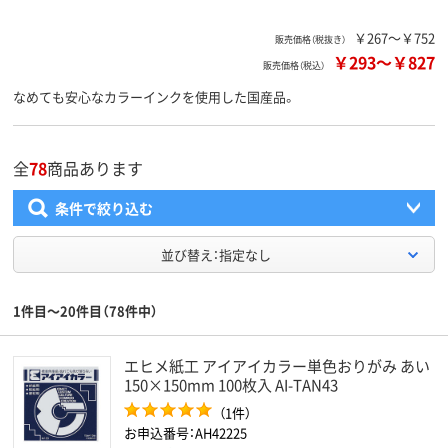
￥267～￥752
販売価格（税抜き）
￥293
～
￥827
販売価格（税込）
なめても安心なカラーインクを使用した国産品。
全
78
商品あります
条件で絞り込む
並び替え：指定なし
1件目～20件目（78件中）
エヒメ紙工 アイアイカラー単色おりがみ あい
150×150mm 100枚入 AI-TAN43
（1件）
お申込番号：AH42225