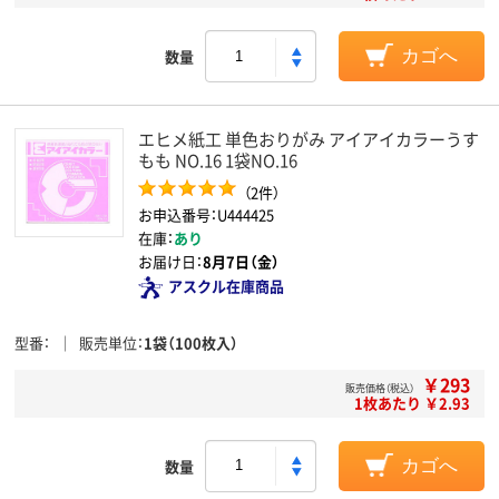
数量
カゴへ
エヒメ紙工 単色おりがみ アイアイカラーうす
もも NO.16 1袋NO.16
（2件）
お申込番号：U444425
在庫：
あり
お届け日：
8月7日（金）
アスクル在庫商品
型番
販売単位
1袋（100枚入）
￥293
販売価格（税込）
1枚あたり ￥2.93
数量
カゴへ