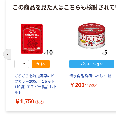
この商品を見た人はこちらも検討されて
前のスライドへ
カゴへ
バリエーション
ごろごろ北海道野菜のビー
清水食品 洋風いわし 缶詰
フカレー200g 1セット
￥200~
（税込）
（10袋） エスビー食品 レト
ルト
￥1,750
（税込）