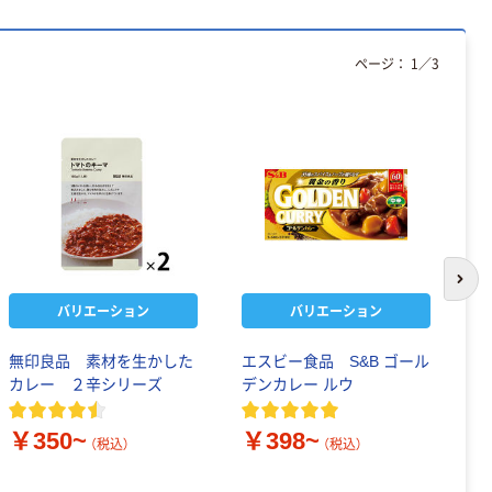
ページ：
1
／
3
次の
バリエーション
バリエーション
無印良品 素材を生かした
エスビー食品 S&B ゴール
デ
カレー ２辛シリーズ
デンカレー ルウ
ー
￥350~
￥398~
￥
（税込）
（税込）