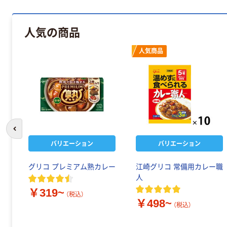
人気の商品
人気商品
前のスライドへ
バリエーション
バリエーション
ビ
グリコ プレミアム熟カレー
江崎グリコ 常備用カレー職
人
￥319~
（税込）
￥498~
（税込）