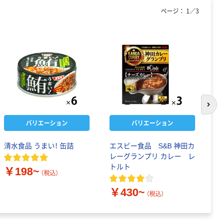
ページ：
1
／
3
次の
バリエーション
バリエーション
清水食品 うまい！ 缶詰
エスビー食品 S&B 神田カ
エ
レーグランプリ カレー レ
ス
トルト
￥198~
￥
（税込）
￥430~
（税込）