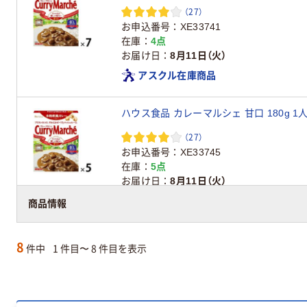
（27）
お申込番号
XE33741
在庫
4点
お届け日
8月11日（火）
アスクル在庫商品
ハウス食品 カレーマルシェ 甘口 180g 1
（27）
お申込番号
XE33745
在庫
5点
お届け日
8月11日（火）
アスクル在庫商品
商品情報
8
件中
1 件目〜 8 件目を表示