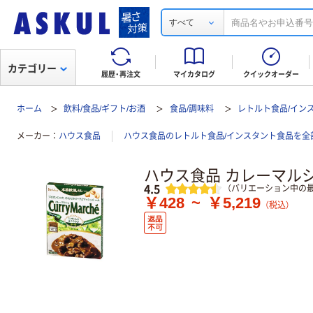
すべて
カテゴリー
履歴・再注文
マイカタログ
クイックオーダー
ホーム
飲料/食品/ギフト/お酒
食品/調味料
レトルト食品/イン
メーカー
ハウス食品
ハウス食品のレトルト食品/インスタント食品を全
ハウス食品 カレーマル
レビュー
4.5
（バリエーション中の最
￥428
~
￥5,219
（税込）