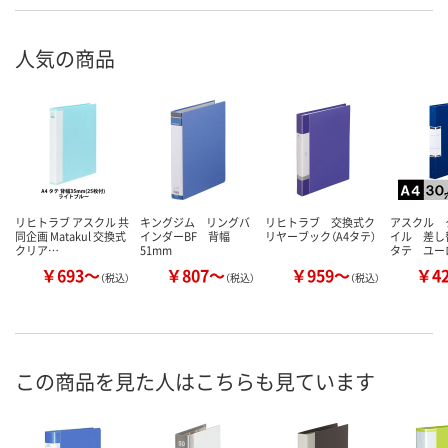
人気の商品
リヒトラブ アスクル 共
キングジム リングバ
リヒトラブ 交換式ク
アスクル 
同企画 Matakul 交換式
インダーBF 背幅
リヤーブック（A4タテ）
イル 差し
クリア…
51mm
タテ ユー
￥693～
￥807～
￥959～
￥4
（税込）
（税込）
（税込）
この商品を見た人はこちらも見ています