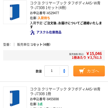
コクヨ クリヤーブック タフボディA4S・W青
ラ-J730B 1セット(4冊)
お申込番号：A529477
在庫：
入荷待ち
入荷予定：
ご注文後、お届けについてご連絡いたしま
す
アスクル在庫商品
型番
販売単位
1セット（4冊）
￥15,046
販売価格（税込）
1冊あたり ￥3,761.5
数量
カゴへ
コクヨ クリヤーブック タフボディA4S・W青
ラ-J730B 1冊
お申込番号：8455698
在庫：
3点