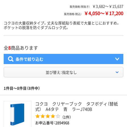
￥3,682～￥15,637
販売価格（税抜き）
￥4,050
～
￥17,200
販売価格（税込）
コクヨの大量収納タイプ。丈夫な厚紙貼り表紙で大量とじにおすすめ。
ポケットの脱落を防ぐダブルロック式。
全
8
商品あります
条件で絞り込む
並び替え：指定なし
1件目～8件目（8件中）
コクヨ クリヤーブック タフボディ（替紙
式） A4タテ 青 ラーJ740B
（1件）
お申込番号：2894968