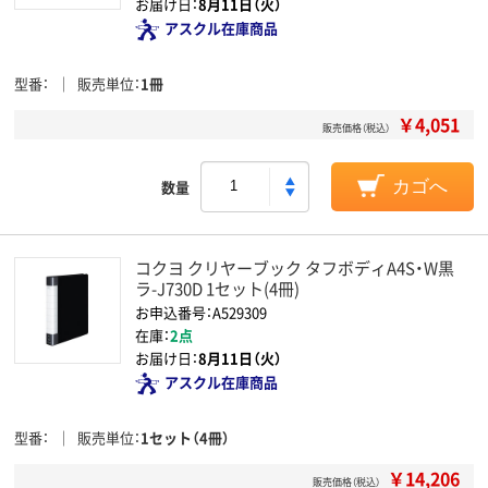
お届け日：
8月11日（火）
アスクル在庫商品
型番
販売単位
1冊
￥4,051
販売価格（税込）
数量
カゴへ
コクヨ クリヤーブック タフボディA4S・W黒
ラ-J730D 1セット(4冊)
お申込番号：A529309
在庫：
2点
お届け日：
8月11日（火）
アスクル在庫商品
型番
販売単位
1セット（4冊）
￥14,206
販売価格（税込）