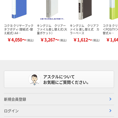
コクヨ クリヤーブック
キングジム クリアー
キングジム クリアフ
コクヨ ク
タフボディ（替紙式・替
ファイル差し替え式（大
ァイル 差し替え式 カ
＜POSITY
え紙式） A4…
量ポケット）
ラーベース
替式 A…
￥4,050～
￥3,267～
￥1,612～
￥1,6
（税込）
（税込）
（税込）
アスクルについて
お気軽にご質問ください。
新規会員登録
ログイン