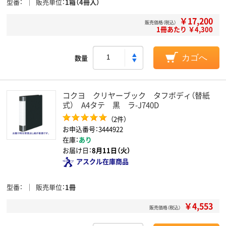
型番
販売単位
1箱（4冊入）
￥17,200
販売価格（税込）
1冊あたり ￥4,300
数量
カゴへ
コクヨ クリヤーブック タフボディ（替紙
式） A4タテ 黒 ラ-J740D
（2件）
お申込番号：3444922
在庫：
あり
お届け日：
8月11日（火）
アスクル在庫商品
型番
販売単位
1冊
￥4,553
販売価格（税込）