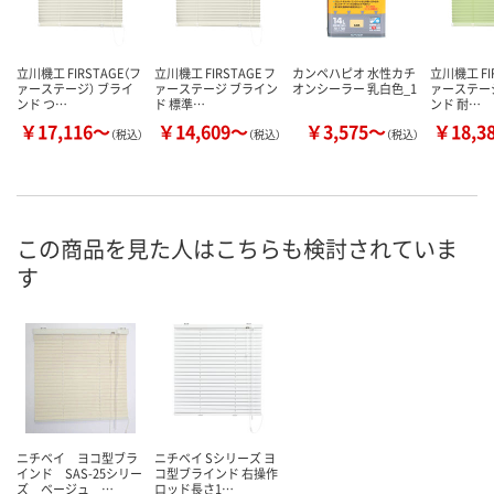
立川機工 FIRSTAGE（フ
立川機工 FIRSTAGE フ
カンペハピオ 水性カチ
立川機工 FI
ァーステージ） ブライ
ァーステージ ブライン
オンシーラー 乳白色_1
ァーステージ
ンド つ…
ド 標準…
ンド 耐…
￥17,116～
￥14,609～
￥3,575～
￥18,3
（税込）
（税込）
（税込）
この商品を見た人はこちらも検討されていま
す
ニチベイ ヨコ型ブラ
ニチベイ Sシリーズ ヨ
インド SAS-25シリー
コ型ブラインド 右操作
ズ ベージュ …
ロッド長さ1…