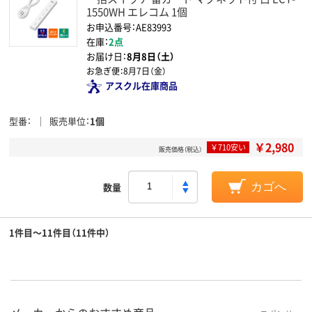
1550WH エレコム 1個
お申込番号：AE83993
在庫：
2点
お届け日：
8月8日（土）
お急ぎ便：
8月7日（金）
アスクル在庫商品
型番
販売単位
1個
￥2,980
￥710安い
販売価格（税込）
数量
カゴへ
1件目～11件目（11件中）