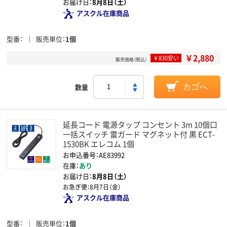
お届け日：
8月8日（土）
アスクル在庫商品
型番
販売単位
1個
￥2,880
￥830安い
販売価格（税込）
数量
カゴへ
延長コード 電源タップ コンセント 3m 10個口
一括スイッチ 雷ガード マグネット付 黒 ECT-
1530BK エレコム 1個
お申込番号：AE83992
在庫：
あり
お届け日：
8月8日（土）
お急ぎ便：
8月7日（金）
アスクル在庫商品
型番
販売単位
1個