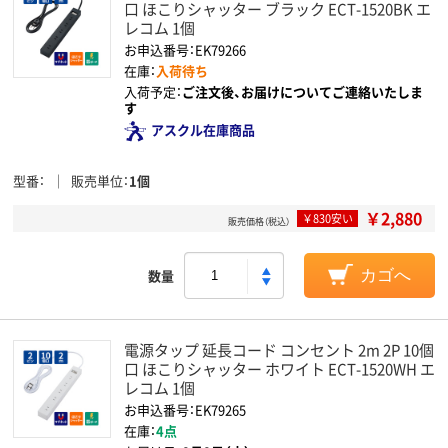
口 ほこりシャッター ブラック ECT-1520BK エ
レコム 1個
お申込番号：EK79266
在庫：
入荷待ち
入荷予定：
ご注文後、お届けについてご連絡いたしま
す
アスクル在庫商品
型番
販売単位
1個
￥2,880
￥830安い
販売価格（税込）
数量
カゴへ
電源タップ 延長コード コンセント 2m 2P 10個
口 ほこりシャッター ホワイト ECT-1520WH エ
レコム 1個
お申込番号：EK79265
在庫：
4点