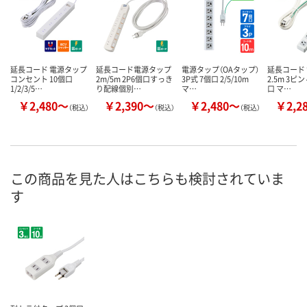
延長コード 電源タップ
延長コード電源タップ
電源タップ（OAタップ）
延長コード
コンセント 10個口
2m/5m 2P6個口すっき
3P式 7個口 2/5/10m
2.5m 3ピン
1/2/3/5…
り配線個別…
マ…
口 マ…
￥2,480～
￥2,390～
￥2,480～
￥2,2
（税込）
（税込）
（税込）
この商品を見た人はこちらも検討されていま
す