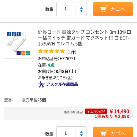
数量
カゴへ
延長コード 電源タップ コンセント 3m 10個口
一括スイッチ 雷ガード マグネット付 白 ECT-
1530WH エレコム 5個
（1件）
お申込番号：HE76751
在庫：
4点
お届け日：
8月8日（土）
お急ぎ便：
8月7日（金）
アスクル在庫商品
型番
販売単位
5個
￥14,490
￥1,790安い
販売価格（税込）
1個あたり ￥2,898
数量
カゴへ