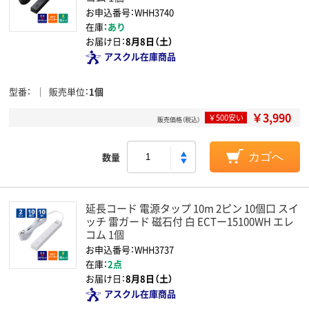
お申込番号：WHH3740
在庫：
あり
お届け日：
8月8日（土）
アスクル在庫商品
型番
販売単位
1個
￥3,990
￥500安い
販売価格（税込）
数量
カゴへ
延長コード 電源タップ 10m 2ピン 10個口 スイ
ッチ 雷ガード 磁石付 白 ECTー15100WH エレ
コム 1個
お申込番号：WHH3737
在庫：
2点
お届け日：
8月8日（土）
アスクル在庫商品