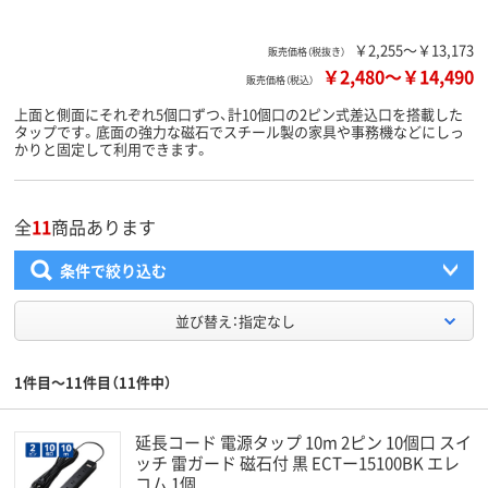
￥2,255～￥13,173
販売価格（税抜き）
￥2,480
～
￥14,490
販売価格（税込）
上面と側面にそれぞれ5個口ずつ、計10個口の2ピン式差込口を搭載した
タップです。底面の強力な磁石でスチール製の家具や事務機などにしっ
かりと固定して利用できます。
全
11
商品あります
条件で絞り込む
並び替え：指定なし
1件目～11件目（11件中）
延長コード 電源タップ 10m 2ピン 10個口 スイ
ッチ 雷ガード 磁石付 黒 ECTー15100BK エレ
コム 1個