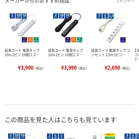
メーカーからのおすすめ商品
スポンサー
延長コード 電源タップ
延長コード 電源タップ
延長コード 電源タップ コ
【
10m 2ピン 10個口 ス…
10m 2ピン 10個口 ス…
ンセント 2.5m 3ピン…
コ
2
¥3,990
¥3,990
¥2,690
（税込）
（税込）
（税込）
この商品を見た人はこちらも見ています