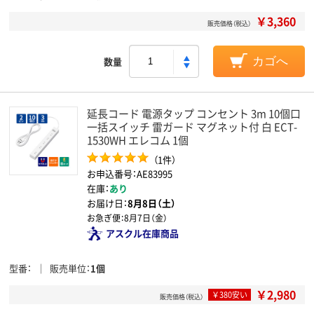
￥3,360
販売価格（税込）
数量
カゴへ
延長コード 電源タップ コンセント 3m 10個口
一括スイッチ 雷ガード マグネット付 白 ECT-
1530WH エレコム 1個
（1件）
お申込番号：AE83995
在庫：
あり
お届け日：
8月8日（土）
お急ぎ便：
8月7日（金）
アスクル在庫商品
型番
販売単位
1個
￥2,980
￥380安い
販売価格（税込）