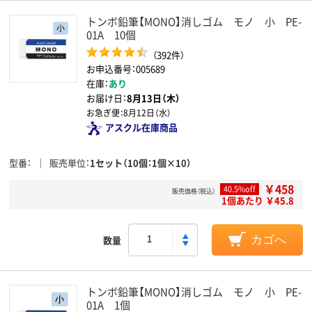
トンボ鉛筆【MONO】消しゴム モノ 小 PE-
01A 10個
（392件）
お申込番号：005689
在庫：
あり
お届け日：
8月13日（木）
お急ぎ便：
8月12日（水）
アスクル在庫商品
型番
販売単位
1セット（10個：1個×10）
￥458
40.5%off
販売価格（税込）
1個あたり ￥45.8
数量
カゴへ
トンボ鉛筆【MONO】消しゴム モノ 小 PE-
01A 1個