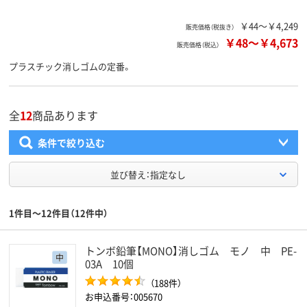
￥44～￥4,249
販売価格（税抜き）
￥48
～
￥4,673
販売価格（税込）
プラスチック消しゴムの定番。
全
12
商品あります
条件で絞り込む
並び替え：指定なし
1件目～12件目（12件中）
トンボ鉛筆【MONO】消しゴム モノ 中 PE-
03A 10個
（188件）
お申込番号：005670