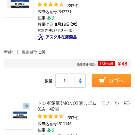
（392件）
お申込番号：342731
在庫：
あり
お届け日：
8月13日（木）
お急ぎ便：
8月12日（水）
アスクル在庫商品
型番
販売単位
1個
￥48
37.6%off
販売価格（税込）
数量
カゴへ
トンボ鉛筆【MONO】消しゴム モノ 小 PE-
01A 40個
（392件）
お申込番号：511146
在庫：
あり