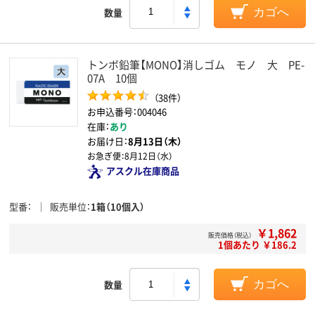
数量
カゴへ
トンボ鉛筆【MONO】消しゴム モノ 大 PE-
07A 10個
（38件）
お申込番号：004046
在庫：
あり
お届け日：
8月13日（木）
お急ぎ便：
8月12日（水）
アスクル在庫商品
型番
販売単位
1箱（10個入）
￥1,862
販売価格（税込）
1個あたり ￥186.2
数量
カゴへ