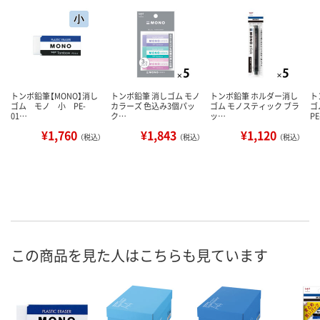
トンボ鉛筆【MONO】消し
トンボ鉛筆 消しゴム モノ
トンボ鉛筆 ホルダー消し
ト
ゴム モノ 小 PE-
カラーズ 色込み3個パッ
ゴム モノスティック ブラ
ゴ
01…
ク…
ッ…
P
¥1,760
¥1,843
¥1,120
（税込）
（税込）
（税込）
この商品を見た人はこちらも見ています