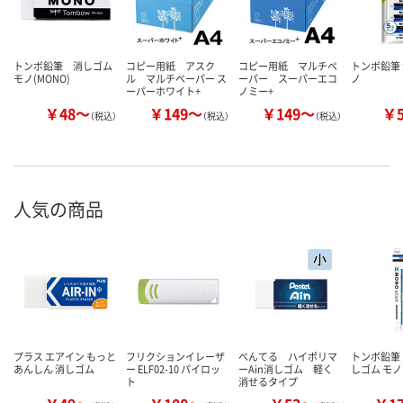
トンボ鉛筆 消しゴム
コピー用紙 アスク
コピー用紙 マルチペ
トンボ鉛筆 
モノ(MONO)
ル マルチペーパー ス
ーパー スーパーエコ
ノ
ーパーホワイト+
ノミー+
￥48～
￥149～
￥149～
￥
（税込）
（税込）
（税込）
人気の商品
プラス エアイン もっと
フリクションイレーザ
ぺんてる ハイポリマ
トンボ鉛筆
あんしん 消しゴム
ー ELF02-10 パイロッ
ーAin消しゴム 軽く
しゴム モ
ト
消せるタイプ