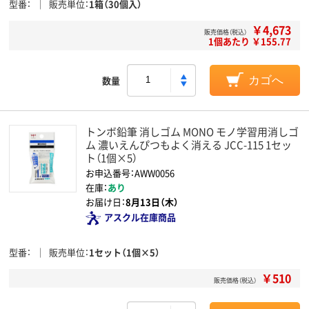
型番
販売単位
1箱（30個入）
￥4,673
販売価格（税込）
1個あたり ￥155.77
数量
カゴへ
トンボ鉛筆 消しゴム MONO モノ学習用消しゴ
ム 濃いえんぴつもよく消える JCC-115 1セッ
ト（1個×5）
お申込番号：AWW0056
在庫：
あり
お届け日：
8月13日（木）
アスクル在庫商品
型番
販売単位
1セット（1個×5）
￥510
販売価格（税込）