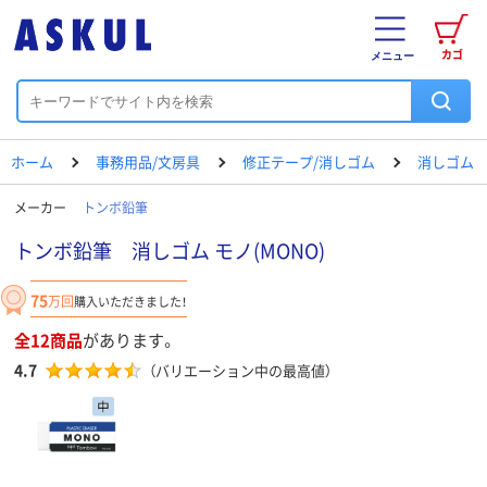
カゴ
メニュー
ホーム
事務用品/文房具
修正テープ/消しゴム
消しゴム
メーカー
トンボ鉛筆
トンボ鉛筆 消しゴム モノ(MONO)
75
万回
購入いただきました！
全12商品
があります。
4.7
（バリエーション中の最高値）