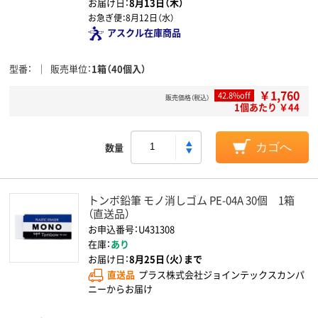
お届け日：
8月13日（木）
お急ぎ便：
8月12日（水）
アスクル在庫商品
型番
販売単位
1箱（40個入）
￥1,760
42.8%off
販売価格（税込）
1個あたり ￥44
数量
カゴへ
トンボ鉛筆 モノ消しゴム PE-04A 30個 1箱
（直送品）
お申込番号：U431308
在庫：
あり
お届け日：
8月25日（火）まで
直送品
プラス株式会社ジョインテックスカンパ
ニーからお届け