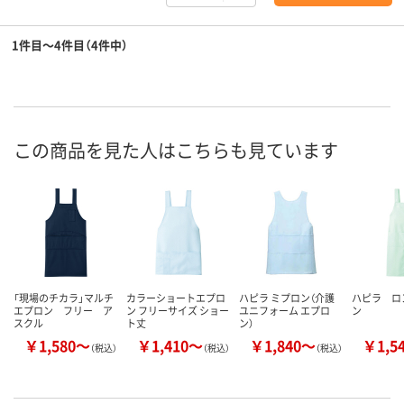
1件目～4件目（4件中）
この商品を見た人はこちらも見ています
「現場のチカラ」マルチ
カラーショートエプロ
ハピラ ミプロン（介護
ハピラ ロ
エプロン フリー ア
ン フリーサイズ ショー
ユニフォーム エプロ
ン
スクル
ト丈
ン）
￥1,580～
￥1,410～
￥1,840～
￥1,5
（税込）
（税込）
（税込）