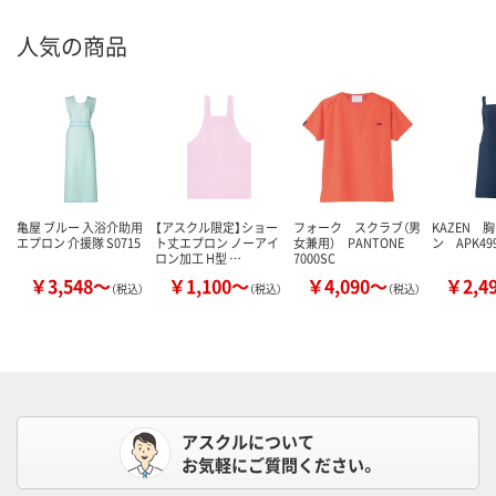
人気の商品
亀屋 ブルー 入浴介助用
【アスクル限定】ショー
フォーク スクラブ（男
KAZEN 
エプロン 介援隊 S0715
ト丈エプロン ノーアイ
女兼用） PANTONE
ン APK49
ロン加工 H型 …
7000SC
￥3,548～
￥1,100～
￥4,090～
￥2,4
（税込）
（税込）
（税込）
アスクルについて
お気軽にご質問ください。