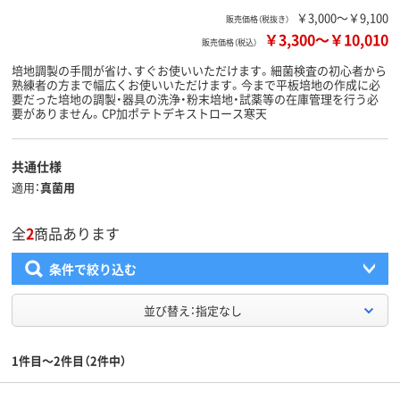
￥3,000～￥9,100
販売価格（税抜き）
￥3,300
～
￥10,010
販売価格（税込）
培地調製の手間が省け、すぐお使いいただけます。細菌検査の初心者から
熟練者の方まで幅広くお使いいただけます。今まで平板培地の作成に必
要だった培地の調製・器具の洗浄・粉末培地・試薬等の在庫管理を行う必
要がありません。CP加ポテトデキストロース寒天
共通仕様
適用
真菌用
全
2
商品あります
条件で絞り込む
並び替え：指定なし
1件目～2件目（2件中）