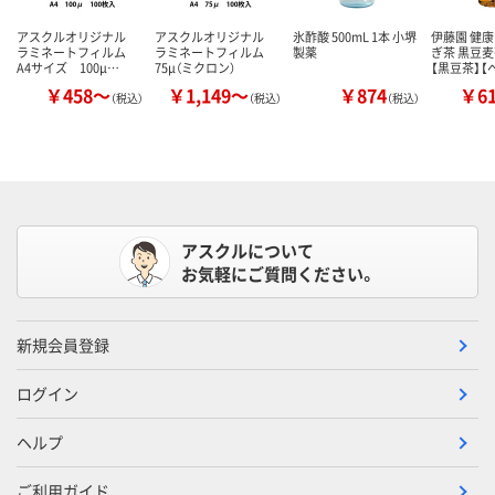
アスクルオリジナル
アスクルオリジナル
氷酢酸 500mL 1本 小堺
伊藤園 健
ラミネートフィルム
ラミネートフィルム
製薬
ぎ茶 黒豆麦
A4サイズ 100μ…
75μ（ミクロン）
【黒豆茶】【
￥458～
￥1,149～
￥874
￥6
（税込）
（税込）
（税込）
アスクルについて
お気軽にご質問ください。
新規会員登録
ログイン
ヘルプ
ご利用ガイド