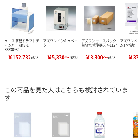
ケニス 簡易ドラフトチ
アズワン インキュベー
アズワン サニスペック
アズワン 
ャンバー KDS-1
ター
生培地 標準寒天 4-1127
ムTM培地
33330930…
￥152,732
￥5,330～
￥3,300～
￥3
（税込）
（税込）
（税込）
この商品を見た人はこちらも検討されていま
す