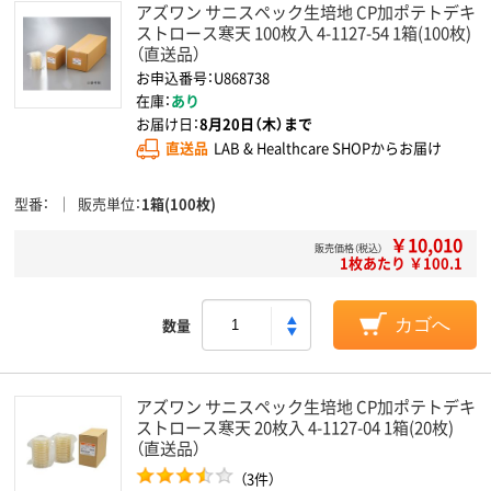
アズワン サニスペック生培地 CP加ポテトデキ
ストロース寒天 100枚入 4-1127-54 1箱(100枚)
（直送品）
お申込番号：U868738
在庫：
あり
お届け日：
8月20日（木）まで
直送品
LAB & Healthcare SHOPからお届け
型番
販売単位
1箱(100枚)
￥10,010
販売価格（税込）
1枚あたり ￥100.1
数量
カゴへ
アズワン サニスペック生培地 CP加ポテトデキ
ストロース寒天 20枚入 4-1127-04 1箱(20枚)
（直送品）
（3件）