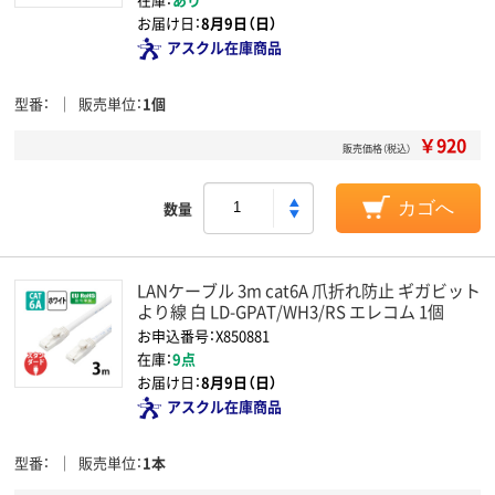
お届け日：
8月9日（日）
アスクル在庫商品
型番
販売単位
1個
￥920
販売価格（税込）
数量
カゴへ
LANケーブル 3m cat6A 爪折れ防止 ギガビット
より線 白 LD-GPAT/WH3/RS エレコム 1個
お申込番号：X850881
在庫：
9点
お届け日：
8月9日（日）
アスクル在庫商品
型番
販売単位
1本