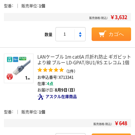
型番
販売単位
1個
￥3,632
販売価格（税込）
数量
カゴへ
LANケーブル 1m cat6A 爪折れ防止 ギガビット
より線 ブルー LD-GPAT/BU1/RS エレコム 1個
（1件）
お申込番号：X713341
在庫：
4点
お届け日：
8月9日（日）
アスクル在庫商品
型番
販売単位
1個
￥648
販売価格（税込）