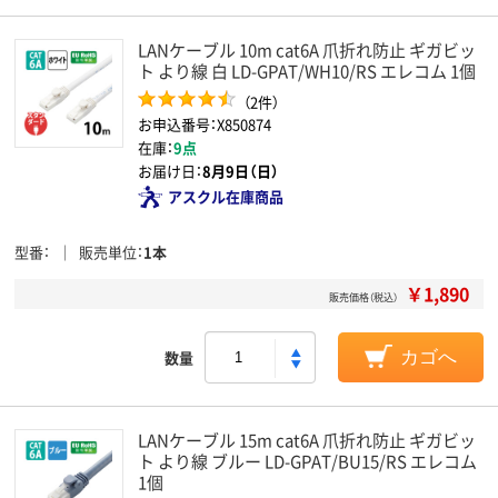
LANケーブル 10m cat6A 爪折れ防止 ギガビッ
ト より線 白 LD-GPAT/WH10/RS エレコム 1個
（2件）
お申込番号：X850874
在庫：
9点
お届け日：
8月9日（日）
アスクル在庫商品
型番
販売単位
1本
￥1,890
販売価格（税込）
数量
カゴへ
LANケーブル 15m cat6A 爪折れ防止 ギガビッ
ト より線 ブルー LD-GPAT/BU15/RS エレコム
1個