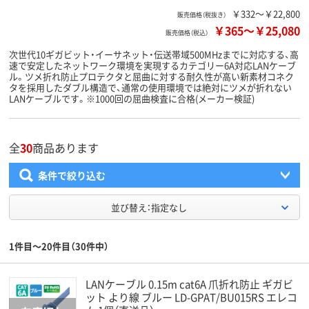
￥332～￥22,800
販売価格（税抜き）
￥365
～
￥25,080
販売価格（税込）
次世代10ギガビット・イーサネット・伝送帯域500MHzまでに対応する、高
速で安定したネットワーク環境を実現するカテゴリー6A対応LANケーブ
ル。ツメ折れ防止プロテクタと屈曲に対する耐久性が高い新素材コネク
タを採用したダブル構造で、通常の使用環境では絶対にツメが折れない
LANケーブルです。※1000回の屈曲検査に合格(メーカー検証)
全
30
商品あります
条件で絞り込む
並び替え：指定なし
1件目～20件目（30件中）
LANケーブル 0.15m cat6A 爪折れ防止 ギガビ
ット より線 ブルー LD-GPAT/BU015RS エレコ