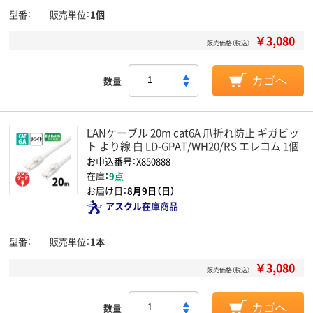
型番
販売単位
1個
￥3,080
販売価格（税込）
数量
カゴへ
LANケーブル 20m cat6A 爪折れ防止 ギガビッ
ト より線 白 LD-GPAT/WH20/RS エレコム 1個
お申込番号：X850888
在庫：
9点
お届け日：
8月9日（日）
アスクル在庫商品
型番
販売単位
1本
￥3,080
販売価格（税込）
数量
カゴへ