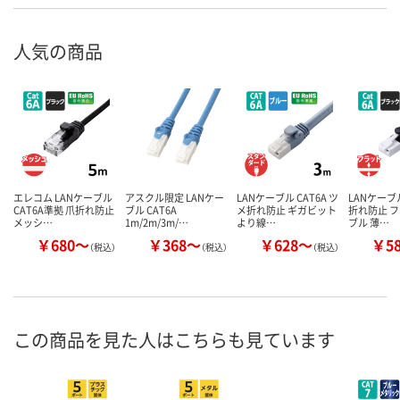
人気の商品
エレコム LANケーブル
アスクル限定 LANケー
LANケーブル CAT6A ツ
LANケーブル
CAT6A準拠 爪折れ防止
ブル CAT6A
メ折れ防止 ギガビット
折れ防止 
メッシ…
1m/2m/3m/…
より線…
ブル 薄…
￥680～
￥368～
￥628～
￥5
（税込）
（税込）
（税込）
この商品を見た人はこちらも見ています