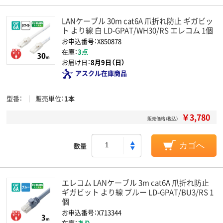
LANケーブル 30m cat6A 爪折れ防止 ギガビッ
ト より線 白 LD-GPAT/WH30/RS エレコム 1個
お申込番号：X850878
在庫：
3点
お届け日：
8月9日（日）
アスクル在庫商品
型番
販売単位
1本
￥3,780
販売価格（税込）
数量
カゴへ
エレコム LANケーブル 3m cat6A 爪折れ防止
ギガビット より線 ブルー LD-GPAT/BU3/RS 1
個
お申込番号：X713344
在庫：
あり