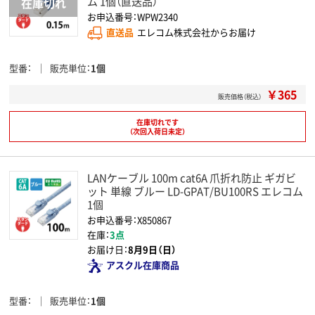
ム 1個（直送品）
お申込番号：WPW2340
直送品
エレコム株式会社からお届け
型番
販売単位
1個
￥365
販売価格（税込）
在庫切れです
（次回入荷日未定）
LANケーブル 100m cat6A 爪折れ防止 ギガビ
ット 単線 ブルー LD-GPAT/BU100RS エレコム
1個
お申込番号：X850867
在庫：
3点
お届け日：
8月9日（日）
アスクル在庫商品
型番
販売単位
1個