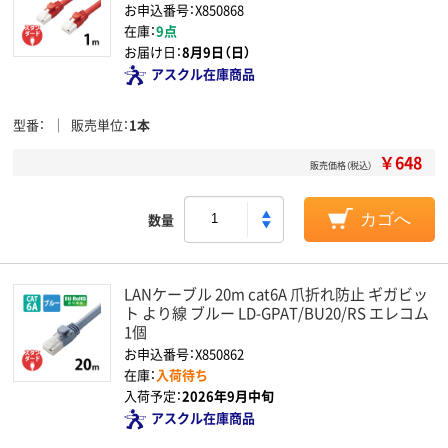
お申込番号：X850868
在庫：
9点
お届け日：
8月9日（日）
アスクル在庫商品
型番
販売単位
1本
￥648
販売価格（税込）
数量
カゴへ
LANケーブル 20m cat6A 爪折れ防止 ギガビッ
ト より線 ブルー LD-GPAT/BU20/RS エレコム
1個
お申込番号：X850862
在庫：
入荷待ち
入荷予定：
2026年9月中旬
アスクル在庫商品