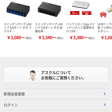
スイッチングハブ LAN
スイッチングハブ LAN
バッファロー Giga スイ
LANケーブル
ハブ 5/8ポート ギガ プ
ハブ 5/8ポート ギガ 金
ッチングハブ 電源外付
拠 ツメ折れ
ラスチ…
属筐体…
け LSW…
メタリッ…
￥2,080～
￥2,540～
￥3,380～
￥1,6
（税込）
（税込）
（税込）
アスクルについて
お気軽にご質問ください。
新規会員登録
ログイン