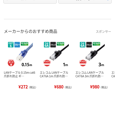
メーカーからのおすすめ商品
スポンサー
LANケーブル 0.15m cat6
エレコム LANケーブル
エレコム LANケーブル
エ
爪折れ防止 ギ…
CAT6A 1m 爪折れ防…
CAT6A 3m 爪折れ防…
C
¥272
¥680
¥980
（税込）
（税込）
（税込）