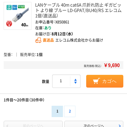
LANケーブル 40m cat6A 爪折れ防止 ギガビッ
ト より線 ブルー LD-GPAT/BU40/RS エレコム
1個（直送品）
お申込番号：X850861
在庫：
あり
お届け日：
8月12日（水）
直送品
エレコム株式会社からお届け
型番
販売単位
1個
￥9,690
販売価格（税込）
数量
カゴへ
1件目～20件目（30件中）
1
2
前のページへ
次のページへ