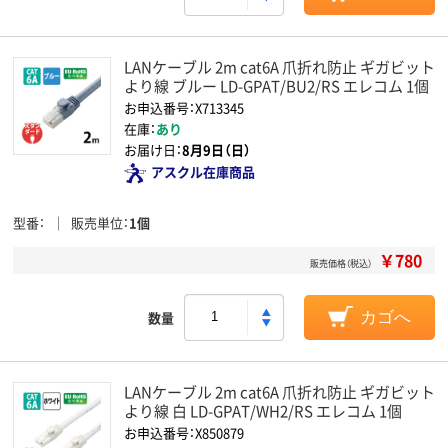
LANケーブル 2m cat6A 爪折れ防止 ギガビット
より線 ブルー LD-GPAT/BU2/RS エレコム 1個
お申込番号：X713345
在庫：
あり
お届け日：
8月9日（日）
アスクル在庫商品
型番
販売単位
1個
￥780
販売価格（税込）
数量
カゴへ
LANケーブル 2m cat6A 爪折れ防止 ギガビット
より線 白 LD-GPAT/WH2/RS エレコム 1個
お申込番号：X850879