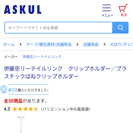
カゴ
メニュー
ホーム
テープ/梱包資材/店舗用品
店舗用品
のぼり/ポッ
メーカー
伊藤忠リーテイルリンク
伊藤忠リーテイルリンク クリップホルダー／プラ
スチックばねクリップホルダー
4
万回
購入いただきました！
全30商品
があります。
4.5
（バリエーション中の最高値）