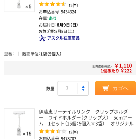
（2件）
お申込番号：9434324
在庫：
あり
お届け日：
8月9日（日）
お急ぎ便：
8月8日（土）
アスクル在庫商品
型番
販売単位
1袋（5個入）
￥1,110
販売価格（税込）
1個あたり ￥222
数量
カゴへ
伊藤忠リーテイルリンク クリップホルダ
ー ワイドホルダー（クリップ大） 5cmアー
ム 1セット（15個：5個入×3袋） オリジナル
（2件）
お申込番号：9478703