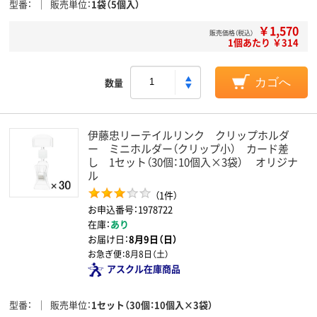
型番
販売単位
1袋（5個入）
￥1,570
販売価格（税込）
1個あたり ￥314
数量
カゴへ
伊藤忠リーテイルリンク クリップホルダ
ー ミニホルダー（クリップ小） カード差
し 1セット（30個：10個入×3袋） オリジナ
ル
（1件）
お申込番号：1978722
在庫：
あり
お届け日：
8月9日（日）
お急ぎ便：
8月8日（土）
アスクル在庫商品
型番
販売単位
1セット（30個：10個入×3袋）