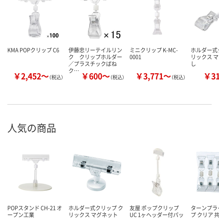
KMA POPクリップ C6
伊藤忠リーテイルリン
ミニクリップ K-MC-
ホルダー式
ク クリップホルダー
0001
リックス 
／プラスチックばね
し
ク…
￥2,452～
￥600～
￥3,771～
￥3
（税込）
（税込）
（税込）
人気の商品
POPスタンド CH-21 オ
ホルダー式クリップ ク
友屋 ポップクリップ
ターンプラ
ープン工業
リックス マグネット
UC 1ヶヘッダー付パッ
プ クリア 