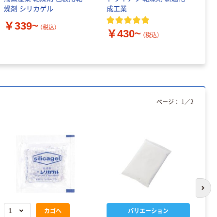
燥剤 シリカゲル
成工業
シ
￥339~
（税込）
￥430~
￥
（税込）
ページ：
1
／
2
次の
カゴへ
バリエーション