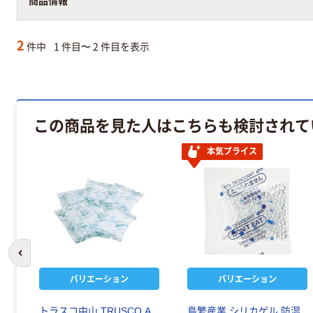
商品情報
2
件中
1 件目〜 2 件目を表示
この商品を見た人はこちらも検討されて
本気プライス
前のスライドへ
バリエーション
バリエーション
アク
トラスコ中山 TRUSCO A
鳥繁産業 シリカゲル 防湿