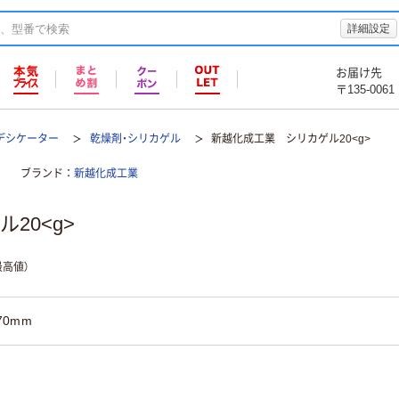
詳細設定
お届け先
〒135-0061
デシケーター
乾燥剤・シリカゲル
新越化成工業 シリカゲル20<g>
ブランド
新越化成工業
20<g>
高値）
70mm