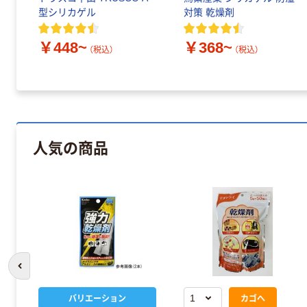
型シリカゲル
対策 乾燥剤
￥448~
￥368~
（税込）
（税込）
人気の商品
前のスライドへ
バリエーション
カゴへ