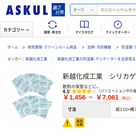
すべて
カテゴリー
履歴・再注文
マイカタログ
クイックオーダー
ホーム
研究開発・クリーンルーム用品
加熱・冷却機器
防湿庫・
メーカー
新越化成工業
新越化成工業の防湿庫・デシケーターを全部見る
新越化成工業 シリカゲル
散剤の保管などに。
レビュー
4.0
（バリエーション中の最
￥1,456
~
￥7,061
（税込）
寸法
縦110×横