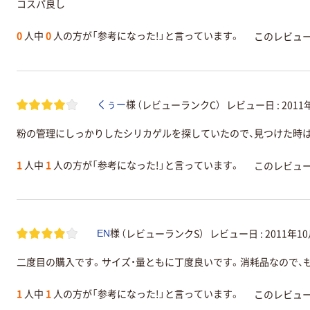
コスパ良し
0
人中
0
人の方が「参考になった!」と言っています。
このレビュ
（レビューランクC）
レビュー日 :
2011
くぅー
様
粉の管理にしっかりしたシリカゲルを探していたので、見つけた時
1
人中
1
人の方が「参考になった!」と言っています。
このレビュ
（レビューランクS）
レビュー日 :
2011年1
EN
様
二度目の購入です。サイズ・量ともに丁度良いです。消耗品なので、
1
人中
1
人の方が「参考になった!」と言っています。
このレビュ