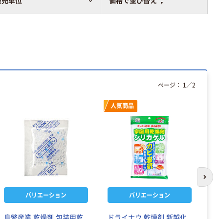
販売単位
価格で並び替え
ページ：
1
／
2
人気商品
次の
バリエーション
バリエーション
鳥繁産業 乾燥剤 包装用乾
ドライナウ 乾燥剤 新越化
ド