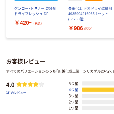
ケンコー・トキナー 乾燥剤
豊田化工 デオドライ乾燥剤
ドライフレッシュ DF
4935904216065 1セット
(5g×50個)
￥420~
（税込）
￥986
（税込）
お客様レビュー
すべてのバリエーションのうち「新越化成工業 シリカゲル20<g>
4.0
5つ星
4つ星
3件のレビュー
3つ星
2つ星
1つ星