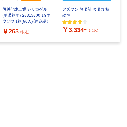
信越化成工業 シリカゲル
アズワン 除湿剤 吸湿力 持
エ
(臍帯箱用) 25313500 1Gホ
続性
ト
ウソウ 1箱(50入)（直送品）
￥
￥3,334~
￥263
（税込）
（税込）