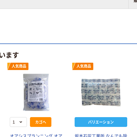
います
人気商品
人気商品
カゴへ
バリエーション
オアシスプランニング オア
坂本石灰工業所 なんでも除