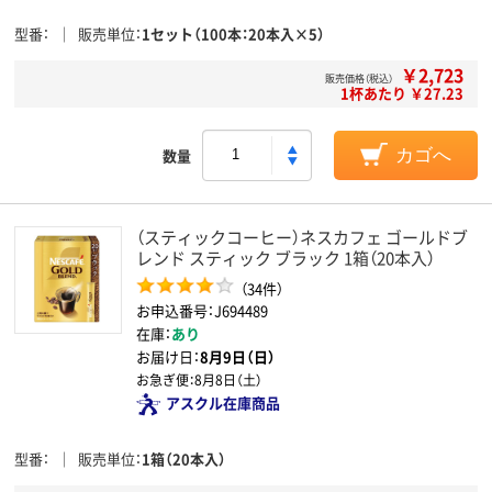
型番
販売単位
1セット（100本：20本入×5）
￥2,723
販売価格（税込）
1杯あたり ￥27.23
数量
カゴへ
（スティックコーヒー）ネスカフェ ゴールドブ
レンド スティック ブラック 1箱（20本入）
（34件）
お申込番号：J694489
在庫：
あり
お届け日：
8月9日（日）
お急ぎ便：
8月8日（土）
アスクル在庫商品
型番
販売単位
1箱（20本入）