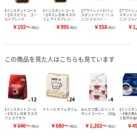
【インスタントコーヒ
【インスタントコーヒ
【アウトレット】（イン
【アウトレッ
ー】ネスカフェ ゴー
ー】ネスレ日本 ネスカ
スタントコーヒー） ユ
スタントコー
ルドブレンド
フェ アイスブレン…
ニコ・ジャパン …
ニコ・ジャパ
￥192～
￥995
￥558
￥1,
（税込）
（税込）
（税込）
この商品を見た人はこちらも見ています
【インスタントコーヒ
ドトール カフェタイム
みんなで楽しむインス
【インスタ
ー】ネスレ日本 ネスカ
タントコーヒー 250g
ー】味の素A
フェ エクセラ
と贅沢な珈
￥646～
￥680～
￥1,202～
￥4
（税込）
（税込）
（税込）