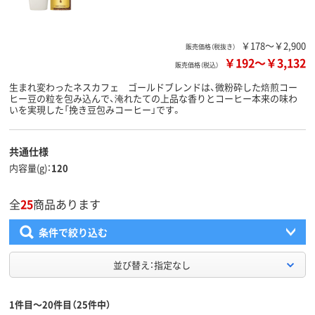
￥178～￥2,900
販売価格（税抜き）
￥192
～
￥3,132
販売価格（税込）
生まれ変わったネスカフェ ゴールドブレンドは、微粉砕した焙煎コー
ヒー豆の粒を包み込んで、淹れたての上品な香りとコーヒー本来の味わ
いを実現した「挽き豆包みコーヒー」です。
共通仕様
内容量(g)
120
全
25
商品あります
条件で絞り込む
並び替え：指定なし
1件目～20件目（25件中）