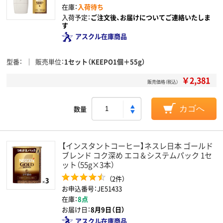
在庫：
入荷待ち
入荷予定：
ご注文後、お届けについてご連絡いたしま
す
アスクル在庫商品
型番
販売単位
1セット（KEEPO1個＋55g）
￥2,381
販売価格（税込）
数量
カゴへ
【インスタントコーヒー】ネスレ日本 ゴールド
ブレンド コク深め エコ＆システムパック 1セ
ット（55g×3本）
（2件）
お申込番号：JE51433
在庫：
8点
お届け日：
8月9日（日）
アスクル在庫商品