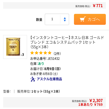
￥771
販売価格（税込）
数量
カゴへ
【インスタントコーヒー】ネスレ日本 ゴールド
ブレンド エコ＆システムパック 1セット
（55g×3本）
（2件）
お申込番号：JE51432
在庫：
あり
お届け日：
8月9日（日）
お急ぎ便：
8月8日（土）
アスクル在庫商品
型番
販売単位
1セット（55g×3本）
￥2,307
販売価格（税込）
1本あたり ￥769