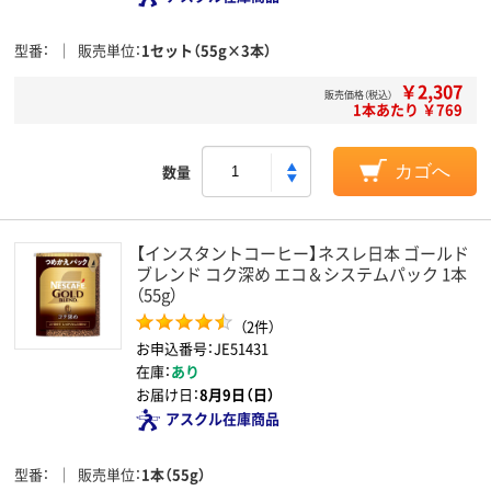
型番
販売単位
1セット（55g×3本）
￥2,307
販売価格（税込）
1本あたり ￥769
数量
カゴへ
【インスタントコーヒー】ネスレ日本 ゴールド
ブレンド コク深め エコ＆システムパック 1本
（55g）
（2件）
お申込番号：JE51431
在庫：
あり
お届け日：
8月9日（日）
アスクル在庫商品
型番
販売単位
1本（55g）