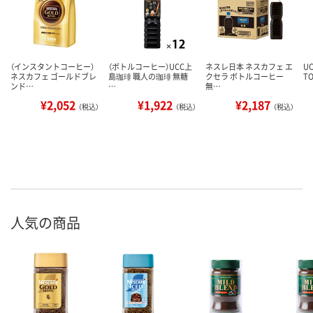
（インスタントコーヒー）
（ボトルコーヒー）UCC上
ネスレ日本 ネスカフェ エ
U
ネスカフェ ゴールドブレ
島珈琲 職人の珈琲 無糖
クセラ ボトルコーヒー
T
ンド…
…
無…
¥2,052
¥1,922
¥2,187
（税込）
（税込）
（税込）
人気の商品