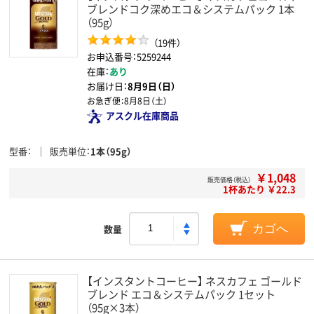
ブレンドコク深めエコ＆システムパック 1本
（95g）
（19件）
お申込番号：5259244
在庫：
あり
お届け日：
8月9日（日）
お急ぎ便：
8月8日（土）
アスクル在庫商品
型番
販売単位
1本（95g）
￥1,048
販売価格（税込）
1杯あたり ￥22.3
数量
カゴへ
【インスタントコーヒー】 ネスカフェ ゴールド
ブレンド エコ＆システムパック 1セット
（95g×3本）